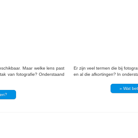
eschikbaar. Maar welke lens past
Er zijn veel termen die bij fotog
e tak van fotografie? Onderstaand
en al die afkortingen? In onders
» Wat bet
pen?