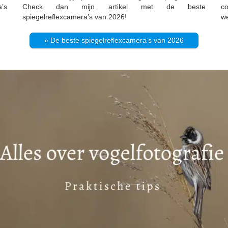
a’s
Check dan mijn artikel met de beste
co
spiegelreflexcamera’s van 2026!
we
» De beste spiegelreflexcamera’s van 2026