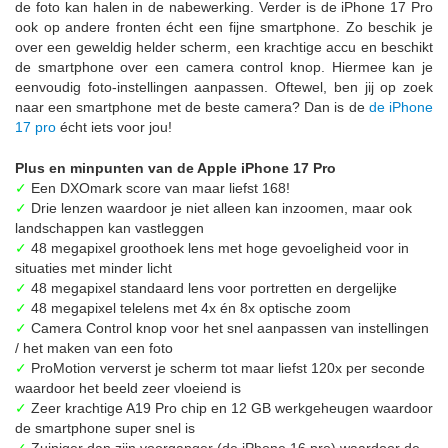
de foto kan halen in de nabewerking. Verder is de iPhone 17 Pro
ook op andere fronten écht een fijne smartphone. Zo beschik je
over een geweldig helder scherm, een krachtige accu en beschikt
de smartphone over een camera control knop. Hiermee kan je
eenvoudig foto-instellingen aanpassen. Oftewel, ben jij op zoek
naar een smartphone met de beste camera? Dan is de
de iPhone
17 pro
écht iets voor jou!
Plus en minpunten van de Apple iPhone 17 Pro
✓
Een DXOmark score van maar liefst 168!
✓
Drie lenzen waardoor je niet alleen kan inzoomen, maar ook
landschappen kan vastleggen
✓
48 megapixel groothoek lens met hoge gevoeligheid voor in
situaties met minder licht
✓
48 megapixel standaard lens voor portretten en dergelijke
✓
48 megapixel telelens met 4x én 8x optische zoom
✓
Camera Control knop voor het snel aanpassen van instellingen
/ het maken van een foto
✓
ProMotion ververst je scherm tot maar liefst 120x per seconde
waardoor het beeld zeer vloeiend is
✓
Zeer krachtige A19 Pro chip en 12 GB werkgeheugen waardoor
de smartphone super snel is
✓
Zuiniger dan zijn voorganger (de iPhone 16 pro) waardoor de