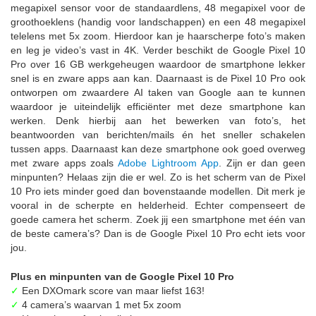
megapixel sensor voor de standaardlens, 48 megapixel voor de
groothoeklens (handig voor landschappen) en een 48 megapixel
telelens met 5x zoom. Hierdoor kan je haarscherpe foto’s maken
en leg je video’s vast in 4K. Verder beschikt de Google Pixel 10
Pro over 16 GB werkgeheugen waardoor de smartphone lekker
snel is en zware apps aan kan. Daarnaast is de Pixel 10 Pro ook
ontworpen om zwaardere AI taken van Google aan te kunnen
waardoor je uiteindelijk efficiënter met deze smartphone kan
werken. Denk hierbij aan het bewerken van foto’s, het
beantwoorden van berichten/mails én het sneller schakelen
tussen apps. Daarnaast kan deze smartphone ook goed overweg
met zware apps zoals
Adobe Lightroom App
. Zijn er dan geen
minpunten? Helaas zijn die er wel. Zo is het scherm van de Pixel
10 Pro iets minder goed dan bovenstaande modellen. Dit merk je
vooral in de scherpte en helderheid. Echter compenseert de
goede camera het scherm. Zoek jij een smartphone met één van
de beste camera’s? Dan is de Google Pixel 10 Pro echt iets voor
jou.
Plus en minpunten van de Google Pixel 10 Pro
✓
Een DXOmark score van maar liefst 163!
✓
4 camera’s waarvan 1 met 5x zoom