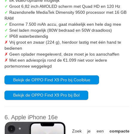
✓
8K video-opname mogelijk
✓
Groot 6,82 inch AMOLED scherm met Quad HD en 120 Hz
✓
Razendsnelle MediaTek Dimensity 9500 processor met 16 GB
RAM
✓
Enorme 7.500 mAh accu, gaat makkelijk een hele dag mee
✓
Snel laden mogelijk (80W bedraad en 50W draadloos)
✓
IP68 waterbestendig
✗
Vrij groot en zwaar (224 g), hierdoor lastig met één hand te
bedienen
✗
Geen oplader meegeleverd, deze moet je los aanschaffen
✗
Met een adviesprijs rond de €1.099 niet voor iedere
portemonnee weggelegd
Bekijk de OPPO Find X9 Pro bij Coolblue
Bekijk de OPPO Find X9 Pro bij Bol
6. Apple iPhone 16e
Zoek je een
compacte