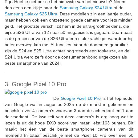
Tip:
Hoef je niet per se het nieuwste van het nieuwste? Neem
dan eens een kijkje naar de
Samsung Galaxy S24 Ultra
of de
Samsung Galaxy S25 Ultra
. Deze modellen zijn een jaartje ouder,
maar hebben ook een ontzettend goede camera voor iets minder
geld. Het grootste verschil zit hem in de ultra-groothoeklens, die
bij de S26 Ultra van 12 naar 50 megapixels is gegaan. Daarnaast
is de processor van de S26 Ultra een stuk krachtiger waardoor hij
beter overweg kan met AI-functies. Voor de doorsnee gebruiker
zijn de S24 en S25 Ultra echter nog steeds een topkeuze, en de
S24 Ultra werd zelfs door de consumentenbond uitgekozen als
beste smartphone van 2024!
3. Google Pixel 10 Pro
De
Google Pixel 10 Pro
is het topmodel
van Google wat in augustus 2025 op de markt is gekomen en
beschikt over 4 camera’s waarvan 3 aan de achterkant en 1 aan
de voorkant. De kwaliteit van deze camera’s is erg hoog wat te
lezen is uit de hoge DXO score van maar liefst 163 punten. Dit
maakt het één van de beste smartphone camera’s van dit
moment! In totaal beschik je met de Pixel 10 Pro over een 50