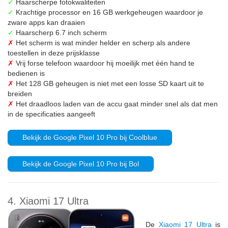
✓
Haarscherpe fotokwaliteiten
✓
Krachtige processor en 16 GB werkgeheugen waardoor je
zware apps kan draaien
✓
Haarscherp 6.7 inch scherm
✗
Het scherm is wat minder helder en scherp als andere
toestellen in deze prijsklasse
✗
Vrij forse telefoon waardoor hij moeilijk met één hand te
bedienen is
✗
Het 128 GB geheugen is niet met een losse SD kaart uit te
breiden
✗
Het draadloos laden van de accu gaat minder snel als dat men
in de specificaties aangeeft
Bekijk de Google Pixel 10 Pro bij Coolblue
Bekijk de Google Pixel 10 Pro bij Bol
4. Xiaomi 17 Ultra
De
Xiaomi 17 Ultra
is