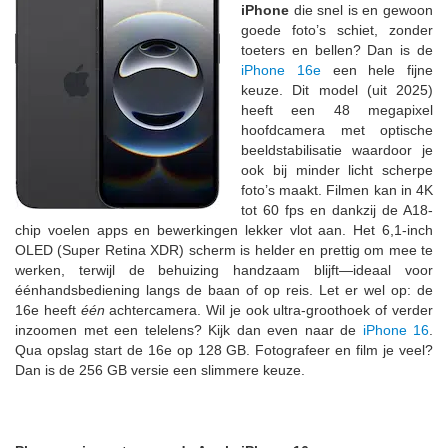
iPhone
die snel is en gewoon
goede foto’s schiet, zonder
toeters en bellen? Dan is de
iPhone 16e
een hele fijne
keuze. Dit model (uit 2025)
heeft een 48 megapixel
hoofdcamera met optische
beeldstabilisatie waardoor je
ook bij minder licht scherpe
foto’s maakt. Filmen kan in 4K
tot 60 fps en dankzij de A18-
chip voelen apps en bewerkingen lekker vlot aan. Het 6,1-inch
OLED (Super Retina XDR) scherm is helder en prettig om mee te
werken, terwijl de behuizing handzaam blijft—ideaal voor
éénhandsbediening langs de baan of op reis. Let er wel op: de
16e heeft
één
achtercamera. Wil je ook ultra-groothoek of verder
inzoomen met een telelens? Kijk dan even naar de
iPhone 16
.
Qua opslag start de 16e op 128 GB. Fotografeer en film je veel?
Dan is de 256 GB versie een slimmere keuze.