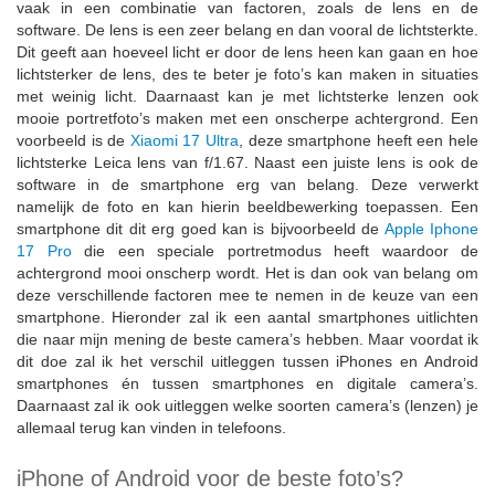
vaak in een combinatie van factoren, zoals de lens en de
software. De lens is een zeer belang en dan vooral de lichtsterkte.
Dit geeft aan hoeveel licht er door de lens heen kan gaan en hoe
lichtsterker de lens, des te beter je foto’s kan maken in situaties
met weinig licht. Daarnaast kan je met lichtsterke lenzen ook
mooie portretfoto’s maken met een onscherpe achtergrond. Een
voorbeeld is de
Xiaomi 17 Ultra
, deze smartphone heeft een hele
lichtsterke Leica lens van f/1.67. Naast een juiste lens is ook de
software in de smartphone erg van belang. Deze verwerkt
namelijk de foto en kan hierin beeldbewerking toepassen. Een
smartphone dit dit erg goed kan is bijvoorbeeld de
Apple Iphone
17 Pro
die een speciale portretmodus heeft waardoor de
achtergrond mooi onscherp wordt. Het is dan ook van belang om
deze verschillende factoren mee te nemen in de keuze van een
smartphone. Hieronder zal ik een aantal smartphones uitlichten
die naar mijn mening de beste camera’s hebben. Maar voordat ik
dit doe zal ik het verschil uitleggen tussen iPhones en Android
smartphones én tussen smartphones en digitale camera’s.
Daarnaast zal ik ook uitleggen welke soorten camera’s (lenzen) je
allemaal terug kan vinden in telefoons.
iPhone of Android voor de beste foto’s?