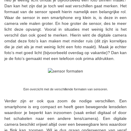
heb je weinig licht omdat je bijvoorbeeld een foto binnen maakt?
Dan kan het zijn dat je toch wel wat verschillen gaat merken. Het
formaat van de sensor speelt hierin namelijk een belangrijke rol.
Waar de sensor in een smartphone erg klein is, is deze in een
camera vele malen groter. En hoe groter de sensor, des te meer
licht deze opvangt. Vooral in situaties met weinig licht is het
verschil dan ook goed te merken. Hierin wint de digitale camera
omdat deze foto’s kan maken met minder ruis (dit zijn korreltjes
die je ziet als je met weinig licht een foto maakt). Maak je echter
foto’s met goed licht (bijvoorbeeld overdag op vakantie)? Dan kan
je de foto’s gemaakt met een telefoon ook prima afdrukken.
Een overzicht met de verschillende formaten van sensoren.
Verder zijn er ook qua zoom de nodige verschillen. Een
smartphone is erg compact en heeft geen bewegende lensdelen
waardoor je beperkt kan inzoomen (vaak enkel digitaal of door
het schakelen naar een andere lens/camera). Een digitale
camera beschikt vrijwel altijd over een beweegbare lens waardoor
je flink kan zoomen. Wil je dus graag onderwerpen van veraf