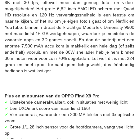
8K met 30 fps, oftewel meer dan genoeg foto- en video-
mogelijkheden! Het grote 6,82 inch AMOLED scherm met Quad
HD resolutie en 120 Hz verversingssnelheid is een feestje om
naar te kijken, of het nu om je eigen foto’s gaat of om Netflix en
YouTube. Binnenin draait de krachtige MediaTek Dimensity 9500
met maar liefst 16 GB werkgeheugen, waardoor je moeiteloos de
zwaarste apps en 3D games speelt. En dan de batterij: met een
enorme 7.500 mAh accu kom je makkelijk een hele dag (of zelfs
anderhalf) vooruit, en met de 80W snellader heb je hem binnen
30 minuten weer voor zo’n 70% opgeladen. Let wel: dit is met 224
gram en heel groot formaat geen lichtgewicht, dus éénhandig
bedienen is wat lastiger.
Plus en minpunten van de OPPO Find X9 Pro
✓
Uitstekende camerakwaliteit, ook in situaties met weinig licht
✓
Een DXOmark score van maar liefst 166!
✓
Vier camera’s, waaronder een 200 MP telelens met 3x optische
zoom
✓
Grote 1/1.28 inch sensor voor de hoofdcamera, vangt veel licht
op