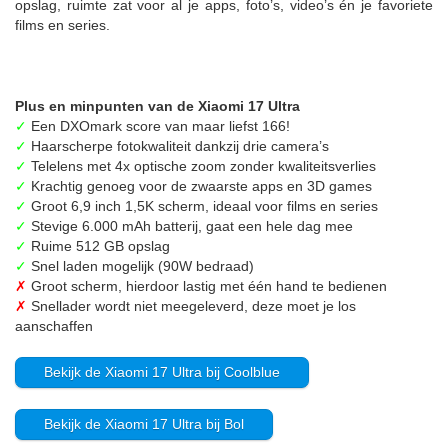
opslag, ruimte zat voor al je apps, foto’s, video’s én je favoriete
films en series.
Plus en minpunten van de Xiaomi 17 Ultra
✓
Een DXOmark score van maar liefst 166!
✓
Haarscherpe fotokwaliteit dankzij drie camera’s
✓
Telelens met 4x optische zoom zonder kwaliteitsverlies
✓
Krachtig genoeg voor de zwaarste apps en 3D games
✓
Groot 6,9 inch 1,5K scherm, ideaal voor films en series
✓
Stevige 6.000 mAh batterij, gaat een hele dag mee
✓
Ruime 512 GB opslag
✓
Snel laden mogelijk (90W bedraad)
✗
Groot scherm, hierdoor lastig met één hand te bedienen
✗
Snellader wordt niet meegeleverd, deze moet je los
aanschaffen
Bekijk de Xiaomi 17 Ultra bij Coolblue
Bekijk de Xiaomi 17 Ultra bij Bol