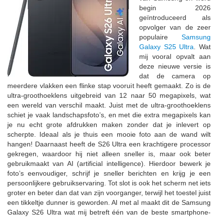
begin 2026
geïntroduceerd als
opvolger van de zeer
populaire
Samsung
Galaxy S25 Ultra
. Wat
mij vooral opvalt aan
deze nieuwe versie is
dat de camera op
meerdere vlakken een flinke stap vooruit heeft gemaakt. Zo is de
ultra-groothoeklens uitgebreid van 12 naar 50 megapixels, wat
een wereld van verschil maakt. Juist met de ultra-groothoeklens
schiet je vaak landschapsfoto’s, en met die extra megapixels kan
je nu echt grote afdrukken maken zonder dat je inlevert op
scherpte. Ideaal als je thuis een mooie foto aan de wand wilt
hangen! Daarnaast heeft de S26 Ultra een krachtigere processor
gekregen, waardoor hij niet alleen sneller is, maar ook beter
gebruikmaakt van AI (artificial intelligence). Hierdoor bewerk je
foto’s eenvoudiger, schrijf je sneller berichten en krijg je een
persoonlijkere gebruikservaring. Tot slot is ook het scherm net iets
groter en beter dan dat van zijn voorganger, terwijl het toestel juist
een tikkeltje dunner is geworden. Al met al maakt dit de Samsung
Galaxy S26 Ultra wat mij betreft één van de beste smartphone-