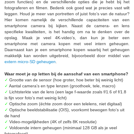
zoom functies) en de verschillende opties die je hebt bij het
fotograferen en filmen. Bedenk ook goed wat je precies vast wilt
leggen. Houd je meer van portretten of juist foto’s van de natuur?
Hier komen namelijk de verschillende capaciteiten van een
smartphone camera bij kijken. Naast de camera- en lens
specifieke kwaliteiten, is het handig om na te denken over de
opslag. Maak je veel 4K-video’s, dan kun je beter een
smartphone met camera kopen met veel intern geheugen.
Daarnaast kan je een smartphone kopen waarbij het geheugen
makkelijk kan worden uitgebreid, bijvoorbeeld door middel van
extern micro-SD geheugen
.
Waar moet je op letten bij de aanschaf van een smartphone?
✓
Grootte van de sensor (hoe groter, hoe beter bij weinig licht)
✓
Aantal camera’s en type lenzen (groothoek, tele, macro)
✓
Lichtsterkte van de lens (een lage f-waarde zoals f/1.6 of f/1.8
is fijn voor foto’s met weinig licht)
✓
Optische zoom (échte zoom door een telelens, niet digitaal)
✓
Optische beeldstabilisatie (OIS), voorkomt bewogen foto’s uit
de hand
✓
Video-mogelijkheden (4K of zelfs 8K resolutie)
✓
Voldoende intern geheugen (minimaal 128 GB als je veel
fotografeert)