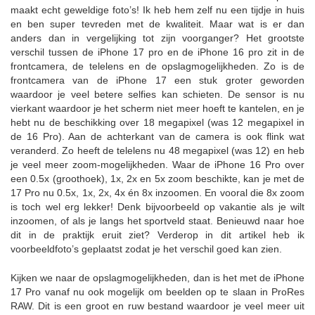
maakt echt geweldige foto’s! Ik heb hem zelf nu een tijdje in huis
en ben super tevreden met de kwaliteit. Maar wat is er dan
anders dan in vergelijking tot zijn voorganger? Het grootste
verschil tussen de iPhone 17 pro en de iPhone 16 pro zit in de
frontcamera, de telelens en de opslagmogelijkheden. Zo is de
frontcamera van de iPhone 17 een stuk groter geworden
waardoor je veel betere selfies kan schieten. De sensor is nu
vierkant waardoor je het scherm niet meer hoeft te kantelen, en je
hebt nu de beschikking over 18 megapixel (was 12 megapixel in
de 16 Pro). Aan de achterkant van de camera is ook flink wat
veranderd. Zo heeft de telelens nu 48 megapixel (was 12) en heb
je veel meer zoom-mogelijkheden. Waar de iPhone 16 Pro over
een 0.5x (groothoek), 1x, 2x en 5x zoom beschikte, kan je met de
17 Pro nu 0.5x, 1x, 2x, 4x én 8x inzoomen. En vooral die 8x zoom
is toch wel erg lekker! Denk bijvoorbeeld op vakantie als je wilt
inzoomen, of als je langs het sportveld staat. Benieuwd naar hoe
dit in de praktijk eruit ziet? Verderop in dit artikel heb ik
voorbeeldfoto’s geplaatst zodat je het verschil goed kan zien.
Kijken we naar de opslagmogelijkheden, dan is het met de iPhone
17 Pro vanaf nu ook mogelijk om beelden op te slaan in ProRes
RAW. Dit is een groot en ruw bestand waardoor je veel meer uit