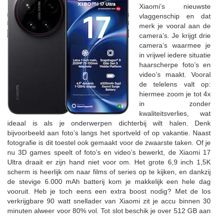
Xiaomi’s nieuwste
vlaggenschip en dat
merk je vooral aan de
camera’s. Je krijgt drie
camera’s waarmee je
in vrijwel iedere situatie
haarscherpe foto’s en
video’s maakt. Vooral
de telelens valt op:
hiermee zoom je tot 4x
in zonder
kwaliteitsverlies, wat
ideaal is als je onderwerpen dichterbij wilt halen. Denk
bijvoorbeeld aan foto’s langs het sportveld of op vakantie. Naast
fotografie is dit toestel ook gemaakt voor de zwaarste taken. Of je
nu 3D games speelt of foto’s en video’s bewerkt, de Xiaomi 17
Ultra draait er zijn hand niet voor om. Het grote 6,9 inch 1,5K
scherm is heerlijk om naar films of series op te kijken, en dankzij
de stevige 6.000 mAh batterij kom je makkelijk een hele dag
vooruit. Heb je toch eens een extra boost nodig? Met de los
verkrijgbare 90 watt snellader van Xiaomi zit je accu binnen 30
minuten alweer voor 80% vol. Tot slot beschik je over 512 GB aan