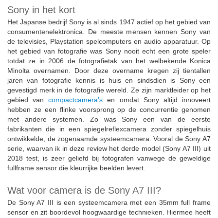
Sony in het kort
Het Japanse bedrijf Sony is al sinds 1947 actief op het gebied van
consumentenelektronica. De meeste mensen kennen Sony van
de televisies, Playstation spelcomputers en audio apparatuur. Op
het gebied van fotografie was Sony nooit echt een grote speler
totdat ze in 2006 de fotografietak van het welbekende Konica
Minolta overnamen. Door deze overname kregen zij tientallen
jaren van fotografie kennis is huis en sindsdien is Sony een
gevestigd merk in de fotografie wereld. Ze zijn marktleider op het
gebied van
compactcamera’s
en omdat Sony altijd innoveert
hebben ze een flinke voorsprong op de concurrentie genomen
met andere systemen. Zo was Sony een van de eerste
fabrikanten die in een spiegelreflexcamera zonder spiegelhuis
ontwikkelde, de zogenaamde systeemcamera. Vooral de Sony A7
serie, waarvan ik in deze review het derde model (Sony A7 III) uit
2018 test, is zeer geliefd bij fotografen vanwege de geweldige
fullframe sensor die kleurrijke beelden levert.
Wat voor camera is de Sony A7 III?
De Sony A7 III is een systeemcamera met een 35mm full frame
sensor en zit boordevol hoogwaardige technieken. Hiermee heeft