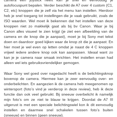
camera een joystick heeft kan je snel en eenvoudig je
autofocuspunt bepalen. Verder beschikt de A7 over 4 custom (C1,
C2, etc) knoppen die je zelf via het menu kan instellen. Hierdoor
heb je snel toegang tot instellingen die je vaak gebruikt, zoals de
ISO waarden. Wel moet ik bekennen dat het instellen van deze
knoppen niet zo makkelijk gaat als bij bv Canon. Waar je bij
Canon alles visueel te zien krijgt (je ziet een afbeelding van de
camera en de knop die je aanpast), moet je bij Sony met tekst
doen en daardoor goed kijken waar de knop zit die je aanpast. En
hier moet je wel even op letten omdat je naast de 4 C knoppen
vrijwel iedere andere knop ook kan aanpassen. Ideaal want zo
kan je je camera naar smaak inrichten. Het instellen ervan had
alleen wel iets gebruiksvriendelijker gemogen.
Waar Sony wel goed over nagedacht heeft is de belichtingsknop
bovenop de camera. Hiermee kan je zeer eenvoudig over- en
onderbelichten. En aangezien ik de camera heb meegenomen op
wintersport (foto’s vind je verderop in deze review), heb ik deze
functie dan ook veel gebruikt. Bij sneeuw overbelicht ik namelijk
mijn foto’s om ze niet te blauw te krijgen. Doordat de A7 III
uitgerust is met een speciale belichtingswiel kon ik dit eenvoudig
instellen en daarmee snel schakelen tussen foto’s buiten
(sneeuw) en binnen (geen sneeuw).