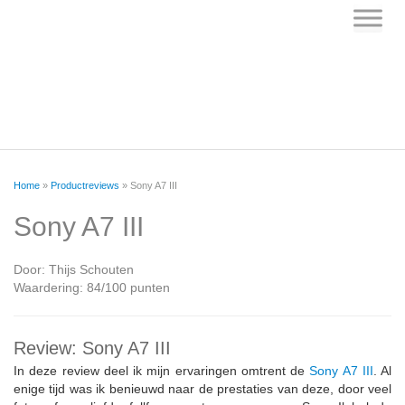
Skip
to
content
Home
»
Productreviews
»
Sony A7 III
Sony A7 III
Door:
Thijs Schouten
Waardering: 84/100 punten
Review: Sony A7 III
In deze review deel ik mijn ervaringen omtrent de
Sony A7 III
. Al
enige tijd was ik benieuwd naar de prestaties van deze, door veel