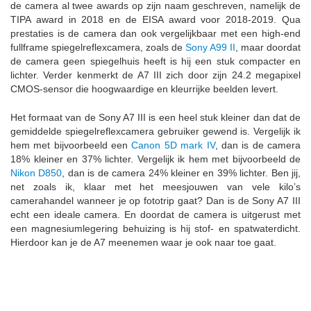
de camera al twee awards op zijn naam geschreven, namelijk de
TIPA award in 2018 en de EISA award voor 2018-2019. Qua
prestaties is de camera dan ook vergelijkbaar met een high-end
fullframe spiegelreflexcamera, zoals de
Sony A99 II
, maar doordat
de camera geen spiegelhuis heeft is hij een stuk compacter en
lichter. Verder kenmerkt de A7 III zich door zijn 24.2 megapixel
CMOS-sensor die hoogwaardige en kleurrijke beelden levert.
Het formaat van de Sony A7 III is een heel stuk kleiner dan dat de
gemiddelde spiegelreflexcamera gebruiker gewend is. Vergelijk ik
hem met bijvoorbeeld een
Canon 5D mark IV
, dan is de camera
18% kleiner en 37% lichter. Vergelijk ik hem met bijvoorbeeld de
Nikon D850
, dan is de camera 24% kleiner en 39% lichter. Ben jij,
net zoals ik, klaar met het meesjouwen van vele kilo’s
camerahandel wanneer je op fototrip gaat? Dan is de Sony A7 III
echt een ideale camera. En doordat de camera is uitgerust met
een magnesiumlegering behuizing is hij stof- en spatwaterdicht.
Hierdoor kan je de A7 meenemen waar je ook naar toe gaat.