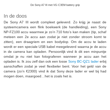
De Sony A7 III met VG-C3EM battery grip
In de doos
De Sony A7 III wordt compleet geleverd. Zo krijg je naast de
systeemcamera een flink boekwerk (de handleiding), een Sony
NP-FZ100 accu waarmee je zo’n 710 foto’s kan maken (tip, schaf
meteen een 2e accu aan zodat je niet zonder stroom komt te
zitten), een draagriem en een bodydop. Om de accu te laden
wordt er een speciale USB kabel meegeleverd waarna je de accu
in de camera kan opladen. Persoonlijk vind ik dit een minpuntje
omdat je nu niet kan fotograferen wanneer je accu aan het
opladen is. Ik zou zelf dan ook een losse
Sony BC-QZ1 lader
erbij
aanschaffen zodat je veel flexibeler bent. Voor het geld van de
camera (zo’n €2300) vind ik dat Sony deze lader er wel bij had
mogen doen, maargoed…het is zoals het is.