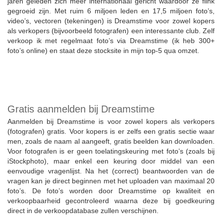
jaren geleden zich meer internationaal gericht waardoor ze flink
gegroeid zijn. Met ruim 6 miljoen leden en 17,5 miljoen foto’s,
video’s, vectoren (tekeningen) is Dreamstime voor zowel kopers
als verkopers (bijvoorbeeld fotografen) een interessante club. Zelf
verkoop ik met regelmaat foto’s via Dreamstime (ik heb 300+
foto’s online) en staat deze stocksite in mijn top-5 qua omzet.
Gratis aanmelden bij Dreamstime
Aanmelden bij Dreamstime is voor zowel kopers als verkopers
(fotografen) gratis. Voor kopers is er zelfs een gratis sectie waar
men, zoals de naam al aangeeft, gratis beelden kan downloaden.
Voor fotografen is er geen toelatingskeuring met foto’s (zoals bij
iStockphoto), maar enkel een keuring door middel van een
eenvoudige vragenlijst. Na het (correct) beantwoorden van de
vragen kan je direct beginnen met het uploaden van maximaal 20
foto’s. De foto’s worden door Dreamstime op kwaliteit en
verkoopbaarheid gecontroleerd waarna deze bij goedkeuring
direct in de verkoopdatabase zullen verschijnen.