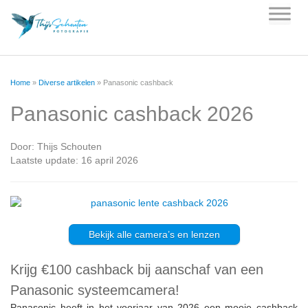
Skip
to
content
Home
»
Diverse artikelen
»
Panasonic cashback
Panasonic cashback 2026
Door:
Thijs Schouten
Laatste update: 16 april 2026
Bekijk alle camera’s en lenzen
Krijg €100 cashback bij aanschaf van een
Panasonic systeemcamera!
Panasonic heeft in het voorjaar van 2026 een mooie cashback