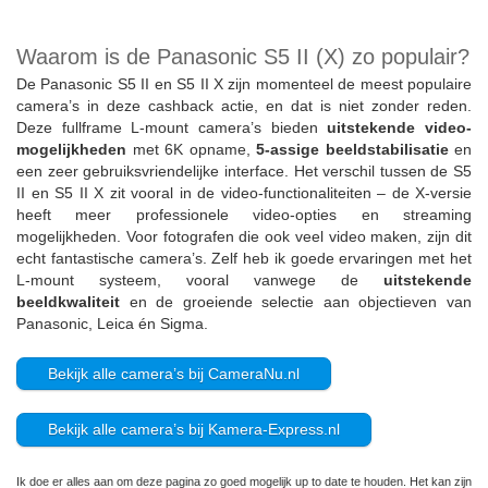
Waarom is de Panasonic S5 II (X) zo populair?
De Panasonic S5 II en S5 II X zijn momenteel de meest populaire
camera’s in deze cashback actie, en dat is niet zonder reden.
Deze fullframe L-mount camera’s bieden
uitstekende video-
mogelijkheden
met 6K opname,
5-assige beeldstabilisatie
en
een zeer gebruiksvriendelijke interface. Het verschil tussen de S5
II en S5 II X zit vooral in de video-functionaliteiten – de X-versie
heeft meer professionele video-opties en streaming
mogelijkheden. Voor fotografen die ook veel video maken, zijn dit
echt fantastische camera’s. Zelf heb ik goede ervaringen met het
L-mount systeem, vooral vanwege de
uitstekende
beeldkwaliteit
en de groeiende selectie aan objectieven van
Panasonic, Leica én Sigma.
Bekijk alle camera’s bij CameraNu.nl
Bekijk alle camera’s bij Kamera-Express.nl
Ik doe er alles aan om deze pagina zo goed mogelijk up to date te houden. Het kan zijn