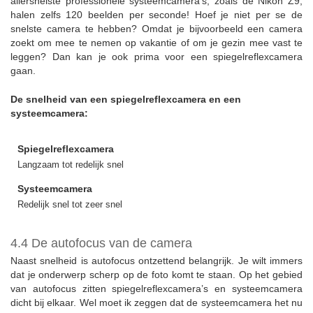
allersnelste professionele systeemcamera’s, zoals de Nikon Z9,
halen zelfs 120 beelden per seconde! Hoef je niet per se de
snelste camera te hebben? Omdat je bijvoorbeeld een camera
zoekt om mee te nemen op vakantie of om je gezin mee vast te
leggen? Dan kan je ook prima voor een spiegelreflexcamera
gaan.
De snelheid van een spiegelreflexcamera en een
systeemcamera:
Spiegelreflexcamera
Langzaam tot redelijk snel
Systeemcamera
Redelijk snel tot zeer snel
4.4 De autofocus van de camera
Naast snelheid is autofocus ontzettend belangrijk. Je wilt immers
dat je onderwerp scherp op de foto komt te staan. Op het gebied
van autofocus zitten spiegelreflexcamera’s en systeemcamera
dicht bij elkaar. Wel moet ik zeggen dat de systeemcamera het nu