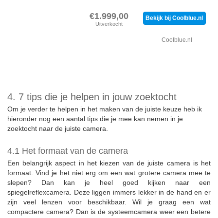
€1.999,00
Bekijk bij Coolblue.nl
Uitverkocht
Coolblue.nl
4. 7 tips die je helpen in jouw zoektocht
Om je verder te helpen in het maken van de juiste keuze heb ik
hieronder nog een aantal tips die je mee kan nemen in je
zoektocht naar de juiste camera.
4.1 Het formaat van de camera
Een belangrijk aspect in het kiezen van de juiste camera is het
formaat. Vind je het niet erg om een wat grotere camera mee te
slepen? Dan kan je heel goed kijken naar een
spiegelreflexcamera. Deze liggen immers lekker in de hand en er
zijn veel lenzen voor beschikbaar. Wil je graag een wat
compactere camera? Dan is de systeemcamera weer een betere