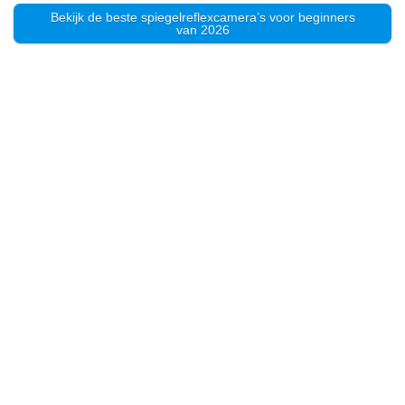
Bekijk de beste spiegelreflexcamera’s voor beginners
van 2026