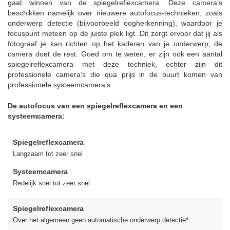
gaat winnen van de spiegelreflexcamera. Deze camera’s
beschikken namelijk over nieuwere autofocus-technieken, zoals
onderwerp detectie (bijvoorbeeld oogherkenning), waardoor je
focuspunt meteen op de juiste plek ligt. Dit zorgt ervoor dat jij als
fotograaf je kan richten op het kaderen van je onderwerp, de
camera doet de rest. Goed om te weten, er zijn ook een aantal
spiegelreflexcamera met deze techniek, echter zijn dit
professionele camera’s die qua prijs in de buurt komen van
professionele systeemcamera’s.
De autofocus van een spiegelreflexcamera en een
systeemcamera:
Spiegelreflexcamera
Langzaam tot zeer snel
Systeemcamera
Redelijk snel tot zeer snel
Spiegelreflexcamera
Over het algemeen geen automatische onderwerp detectie*