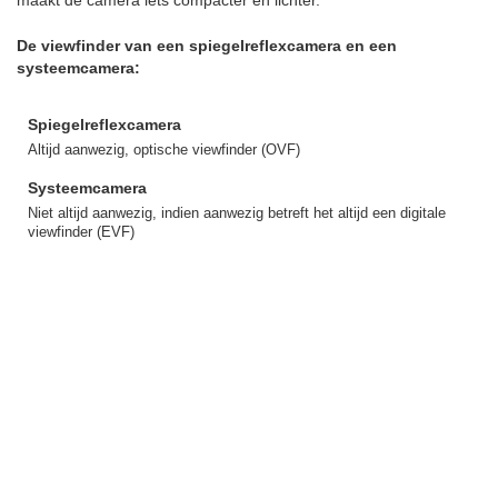
De viewfinder van een spiegelreflexcamera en een
systeemcamera:
Spiegelreflexcamera
Altijd aanwezig, optische viewfinder (OVF)
Systeemcamera
Niet altijd aanwezig, indien aanwezig betreft het altijd een digitale
viewfinder (EVF)