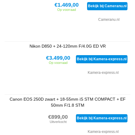
€1.469,00
Bekijk bij Cameranu.nl
Op voorraad
Cameranu.nl
Nikon D850 + 24-120mm F/4.0G ED VR
€3.499,00
Bekijk bij Kamera-express.nl
Op voorraad
Kamera-express.nl
Canon EOS 250D zwart + 18-55mm iS STM COMPACT + EF
50mm F/1.8 STM
€899,00
Bekijk bij Kamera-express.nl
Uitverkocht
Kamera-express.nl