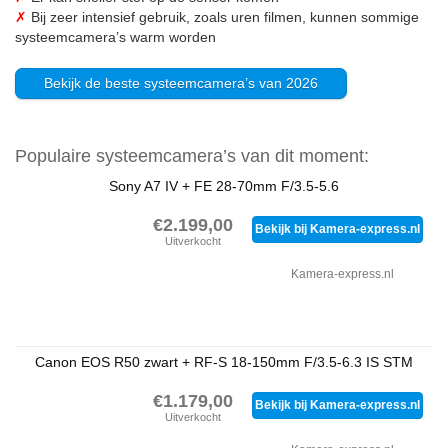
✗
Bij zeer intensief gebruik, zoals uren filmen, kunnen sommige
systeemcamera’s warm worden
Bekijk de beste systeemcamera’s van 2026
Populaire systeemcamera’s van dit moment:
Sony A7 IV + FE 28-70mm F/3.5-5.6
€2.199,00
Bekijk bij Kamera-express.nl
Uitverkocht
Kamera-express.nl
Canon EOS R50 zwart + RF-S 18-150mm F/3.5-6.3 IS STM
€1.179,00
Bekijk bij Kamera-express.nl
Uitverkocht