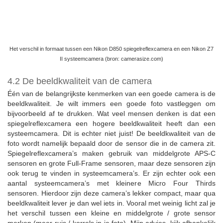
Het verschil in formaat tussen een Nikon D850 spiegelreflexcamera en een Nikon Z7
II systeemcamera (bron: camerasize.com)
4.2 De beeldkwaliteit van de camera
Één van de belangrijkste kenmerken van een goede camera is de
beeldkwaliteit. Je wilt immers een goede foto vastleggen om
bijvoorbeeld af te drukken. Wat veel mensen denken is dat een
spiegelreflexcamera een hogere beeldkwaliteit heeft dan een
systeemcamera. Dit is echter niet juist! De beeldkwaliteit van de
foto wordt namelijk bepaald door de sensor die in de camera zit.
Spiegelreflexcamera’s maken gebruik van middelgrote APS-C
sensoren en grote Full-Frame sensoren, maar deze sensoren zijn
ook terug te vinden in systeemcamera’s. Er zijn echter ook een
aantal systeemcamera’s met kleinere Micro Four Thirds
sensoren. Hierdoor zijn deze camera’s lekker compact, maar qua
beeldkwaliteit lever je dan wel iets in. Vooral met weinig licht zal je
het verschil tussen een kleine en middelgrote / grote sensor
merken (meer ruis / korrels in je foto). Mijn advies, kijk afhankelijk