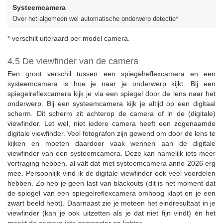
Systeemcamera
Over het algemeen wel automatische onderwerp detectie*
* verschilt uiteraard per model camera.
4.5 De viewfinder van de camera
Een groot verschil tussen een spiegelreflexcamera en een
systeemcamera is hoe je naar je onderwerp kijkt. Bij een
spiegelreflexcamera kijk je via een spiegel door de lens naar het
onderwerp. Bij een systeemcamera kijk je altijd op een digitaal
scherm. Dit scherm zit achterop de camera of in de (digitale)
viewfinder. Let wel, niet iedere camera heeft een zogenaamde
digitale viewfinder. Veel fotografen zijn gewend om door de lens te
kijken en moeten daardoor vaak wennen aan de digitale
viewfinder van een systeemcamera. Deze kan namelijk iets meer
vertraging hebben, al valt dat met systeemcamera anno 2026 erg
mee. Persoonlijk vind ik de digitale viewfinder ook veel voordelen
hebben. Zo heb je geen last van blackouts (dit is het moment dat
de spiegel van een spiegelreflexcamera omhoog klapt en je een
zwart beeld hebt). Daarnaast zie je meteen het eindresultaat in je
viewfinder (kan je ook uitzetten als je dat niet fijn vindt) én het
maakt de camera iets compacter en lichter.