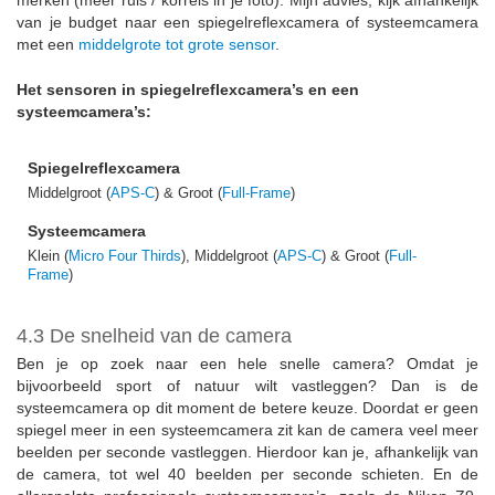
van je budget naar een spiegelreflexcamera of systeemcamera
met een
middelgrote tot grote sensor
.
Het sensoren in spiegelreflexcamera’s en een
systeemcamera’s:
Spiegelreflexcamera
Middelgroot (
APS-C
) & Groot (
Full-Frame
)
Systeemcamera
Klein (
Micro Four Thirds
), Middelgroot (
APS-C
) & Groot (
Full-
Frame
)
4.3 De snelheid van de camera
Ben je op zoek naar een hele snelle camera? Omdat je
bijvoorbeeld sport of natuur wilt vastleggen? Dan is de
systeemcamera op dit moment de betere keuze. Doordat er geen
spiegel meer in een systeemcamera zit kan de camera veel meer
beelden per seconde vastleggen. Hierdoor kan je, afhankelijk van
de camera, tot wel 40 beelden per seconde schieten. En de