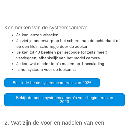
Kenmerken van de systeemcamera:
Je kan lenzen wisselen
Je ziet je onderwerp op het scherm aan de achterkant of
op een klein schermpje door de zoeker
Je kan tot 40 beelden per seconde (of zelfs meer)
vastleggen, afhankelijk van het model camera
Je kan wat minder foto’s maken op 1 acculading
Is het systeem voor de toekomst
Bekijk de beste systeemcamera’s van 2026
Bekijk de beste systeemcamera’s voor beginners van
2026
2. Wat zijn de voor en nadelen van een