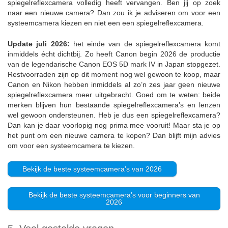
spiegelreflexcamera volledig heeft vervangen. Ben jij op zoek
naar een nieuwe camera? Dan zou ik je adviseren om voor een
systeemcamera kiezen en niet een een spiegelreflexcamera.
Update juli 2026:
het einde van de spiegelreflexcamera komt
inmiddels écht dichtbij. Zo heeft Canon begin 2026 de productie
van de legendarische Canon EOS 5D mark IV in Japan stopgezet.
Restvoorraden zijn op dit moment nog wel gewoon te koop, maar
Canon en Nikon hebben inmiddels al zo’n zes jaar geen nieuwe
spiegelreflexcamera meer uitgebracht. Goed om te weten: beide
merken blijven hun bestaande spiegelreflexcamera’s en lenzen
wel gewoon ondersteunen. Heb je dus een spiegelreflexcamera?
Dan kan je daar voorlopig nog prima mee vooruit! Maar sta je op
het punt om een nieuwe camera te kopen? Dan blijft mijn advies
om voor een systeemcamera te kiezen.
Bekijk de beste systeemcamera’s van 2026
Bekijk de beste systeemcamera’s voor beginners van
2026