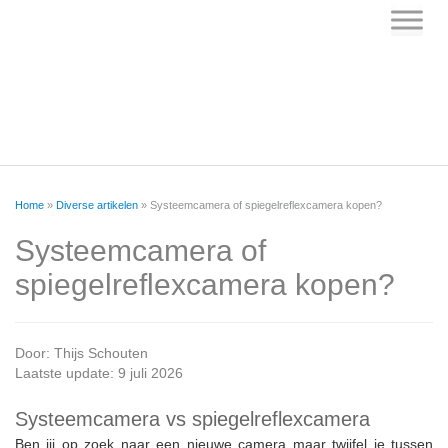
Skip
to
content
Home
»
Diverse artikelen
»
Systeemcamera of spiegelreflexcamera kopen?
Systeemcamera of
spiegelreflexcamera kopen?
Door:
Thijs Schouten
Laatste update: 9 juli 2026
Systeemcamera vs spiegelreflexcamera
Ben jij op zoek naar een nieuwe camera maar twijfel je tussen