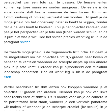
perspectief van een foto aan te passen. De lenselementen
kunnen op twee manieren worden aangepast. De eerste is de
zogenaamde shift functie waarmee de lens tussen 10mm en
12mm omhoog of omlaag verplaatst kan worden. Dit geeft je de
mogelijkheid om het onderwerp beter in beeld te krijgen, zonder
dat je de lens hoeft te kantelen. Zou je het objectief kantelen, dan
pas je het perspectief van je foto aan (lijnen worden schuin) en dit
is juist niet wat je wilt. Hoe het shiften precies werkt leg ik uit in de
paragraaf
shiften
.
De tweede mogelijkheid is de zogenaamde tilt functie. Dit geeft je
de mogelijkheid om het objectief 6 tot 8,5 graden naar boven of
beneden te kantelen waardoor de scherpte diepte op een andere
plek in je foto komt. Hierdoor kan je bijvoorbeeld een miniatuur
landschap nabootsen. Hoe dit werkt leg ik uit in de paragraaf
tilten
.
Verder beschikken tilt shift lenzen ook knoppen waarmee je et
objectief 90 graden kan draaien. Hierdoor kan je ook van links
naar rechts tilten of shiften. Dit is handig voor als je de camera in
de portretstand hebt staan, wanneer je een verticale panorama
wilt maken of wanneer je de scherpte creatief (bv schuin) in je