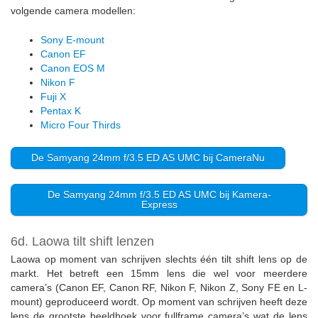
volgende camera modellen:
Sony E-mount
Canon EF
Canon EOS M
Nikon F
Fuji X
Pentax K
Micro Four Thirds
De Samyang 24mm f/3.5 ED AS UMC bij CameraNu
De Samyang 24mm f/3.5 ED AS UMC bij Kamera-
Express
6d. Laowa tilt shift lenzen
Laowa op moment van schrijven slechts één tilt shift lens op de
markt. Het betreft een 15mm lens die wel voor meerdere
camera’s (Canon EF, Canon RF, Nikon F, Nikon Z, Sony FE en L-
mount) geproduceerd wordt. Op moment van schrijven heeft deze
lens de grootste beeldhoek voor fullframe camera’s wat de lens