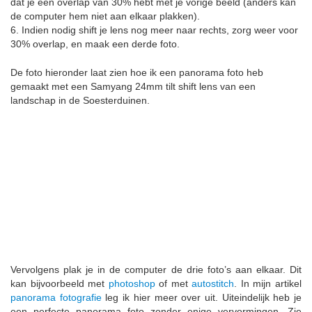
dat je een overlap van 30% hebt met je vorige beeld (anders kan
de computer hem niet aan elkaar plakken).
6. Indien nodig shift je lens nog meer naar rechts, zorg weer voor
30% overlap, en maak een derde foto.
De foto hieronder laat zien hoe ik een panorama foto heb
gemaakt met een Samyang 24mm tilt shift lens van een
landschap in de Soesterduinen.
Vervolgens plak je in de computer de drie foto’s aan elkaar. Dit
kan bijvoorbeeld met
photoshop
of met
autostitch
. In mijn artikel
panorama fotografie
leg ik hier meer over uit. Uiteindelijk heb je
een perfecte panorama foto zonder enige vervormingen. Zie