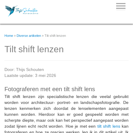
Skip
to
content
Home
»
Diverse artikelen
»
Tilt shift lenzen
Tilt shift lenzen
Door:
Thijs Schouten
Laatste update: 3 mei 2026
Fotograferen met een tilt shift lens
Tilt shift lenzen zijn specialistische lenzen die veelal gebruikt
worden voor architectuur- portret- en landschapsfotografie. De
lenzen kenmerken zich doordat de lenselementen aangepast
kunnen worden. Hierdoor kan er goed gespeeld worden met
scherpte diepte, maar ook kan het perspectief aangepast worden
zodat lijnen echt recht worden. Hoe je met een
tilt shift lens
kan
fotograferen en hoe ze precies werken, leg ik in dit artikel uit. Ik