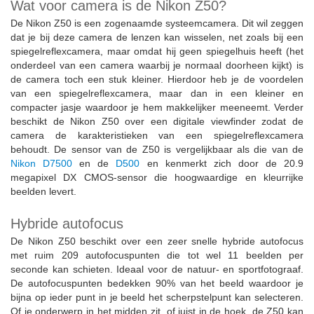
Wat voor camera is de Nikon Z50?
De Nikon Z50 is een zogenaamde systeemcamera. Dit wil zeggen
dat je bij deze camera de lenzen kan wisselen, net zoals bij een
spiegelreflexcamera, maar omdat hij geen spiegelhuis heeft (het
onderdeel van een camera waarbij je normaal doorheen kijkt) is
de camera toch een stuk kleiner. Hierdoor heb je de voordelen
van een spiegelreflexcamera, maar dan in een kleiner en
compacter jasje waardoor je hem makkelijker meeneemt. Verder
beschikt de Nikon Z50 over een digitale viewfinder zodat de
camera de karakteristieken van een spiegelreflexcamera
behoudt. De sensor van de Z50 is vergelijkbaar als die van de
Nikon D7500
en de
D500
en kenmerkt zich door de 20.9
megapixel DX CMOS-sensor die hoogwaardige en kleurrijke
beelden levert.
Hybride autofocus
De Nikon Z50 beschikt over een zeer snelle hybride autofocus
met ruim 209 autofocuspunten die tot wel 11 beelden per
seconde kan schieten. Ideaal voor de natuur- en sportfotograaf.
De autofocuspunten bedekken 90% van het beeld waardoor je
bijna op ieder punt in je beeld het scherpstelpunt kan selecteren.
Of je onderwerp in het midden zit, of juist in de hoek, de Z50 kan