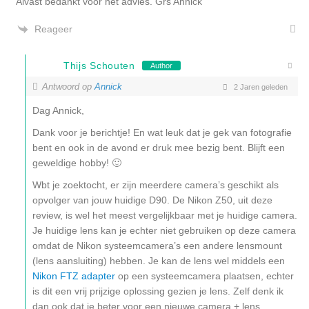
Alvast bedankt voor het advies. Grs Annick
Reageer
Thijs Schouten
Author
Antwoord op
Annick
2 Jaren geleden
Dag Annick,
Dank voor je berichtje! En wat leuk dat je gek van fotografie
bent en ook in de avond er druk mee bezig bent. Blijft een
geweldige hobby! 🙂
Wbt je zoektocht, er zijn meerdere camera’s geschikt als
opvolger van jouw huidige D90. De Nikon Z50, uit deze
review, is wel het meest vergelijkbaar met je huidige camera.
Je huidige lens kan je echter niet gebruiken op deze camera
omdat de Nikon systeemcamera’s een andere lensmount
(lens aansluiting) hebben. Je kan de lens wel middels een
Nikon FTZ adapter
op een systeemcamera plaatsen, echter
is dit een vrij prijzige oplossing gezien je lens. Zelf denk ik
dan ook dat je beter voor een nieuwe camera + lens