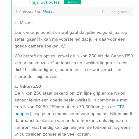
Thijs Schouten
Author
Antwoord op
Michel
1 Jaar geleden
Hi Michel,
Dank voor je bericht en wat gaaf dat jullie volgend jaa rop
safari gaan! Ik kan mij voorstellen dat jullie daarvoor een
goede camera zoeken. 🙂
Wat betreft de opties, zowel de Nikon Z50 als de Canon R50
zijn prima keuzes. Qua functies en kwaliteit liggen ze echt
dicht bij elkaar liggen, maar toch zijn er wat verschillen.
Hieronder mijn advies.
1. Nikon Z50
De Nikon Z50 staat bekend om z’n fijne grip en de Nikon
sensor levert een goede beeldkwaliteit. In combinatie met
een Nikon DX 50-250mm of een 70-300mm (via de
FTZ-
adapter
) krijg je een mooie zoom voor op safari. Nikon biedt
daarnaast telelenzen van andere merken zoals Sigma en
Tamron, wat handig kan zijn als je in de toekomst nog eens
wilt uitbreiden zonder al te veel kosten.