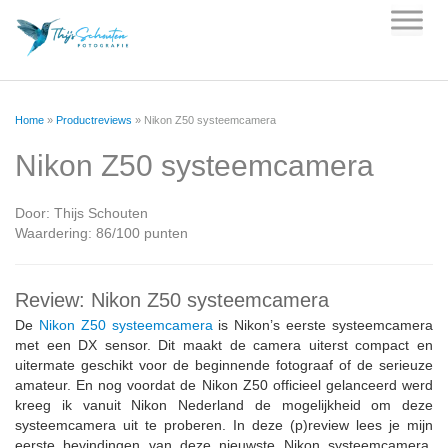
Skip
to
content
Home
»
Productreviews
»
Nikon Z50 systeemcamera
Nikon Z50 systeemcamera
Door:
Thijs Schouten
Waardering: 86/100 punten
Review: Nikon Z50 systeemcamera
De
Nikon Z50 systeemcamera
is Nikon’s eerste systeemcamera
met een DX sensor. Dit maakt de camera uiterst compact en
uitermate geschikt voor de beginnende fotograaf of de serieuze
amateur. En nog voordat de Nikon Z50 officieel gelanceerd werd
kreeg ik vanuit Nikon Nederland de mogelijkheid om deze
systeemcamera uit te proberen. In deze (p)review lees je mijn
eerste bevindingen van deze nieuwste Nikon systeemcamera.