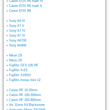
» Canon EOS R6 mark III
» Canon EOS R6 mark II
» Canon EOS R8
» Sony A9 III
» Sony A7 V
» Sony A7 IV
» Sony A7 III
» Sony A6700
» Sony A6400
» Nikon Z9
» Nikon Z8
» Fujifilm GFX 100 RF
» Fujifilm X-E5
» Fujifilm X100VI
» Fujifilm Instax mini 12
» Canon RF 10-20mm
» Canon RF 100-300mm
» Canon RF 200-800mm
» Irix 11mm f/4 Blackstone
» Samyang 24mm Tilt-Shift