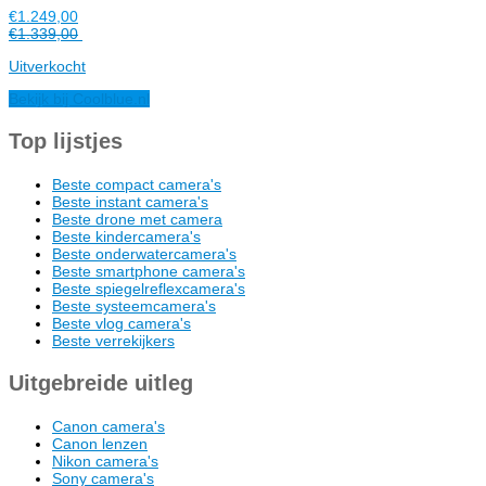
€1.249,00
€1.339,00
Uitverkocht
Bekijk bij Coolblue.nl
Top lijstjes
Beste compact camera's
Beste instant camera's
Beste drone met camera
Beste kindercamera's
Beste onderwatercamera's
Beste smartphone camera's
Beste spiegelreflexcamera's
Beste systeemcamera's
Beste vlog camera's
Beste verrekijkers
Uitgebreide uitleg
Canon camera's
Canon lenzen
Nikon camera's
Sony camera's