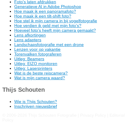
Foto's laten afdrukken
Generatieve AI in Adobe Photoshop
Hoe maak ik een panoramafoto?
Hoe maak ik een tilt-shift foto?
Hoe stel ik mijn camera in bij vogelfotografie
Hoe verdien ik geld met mijn foto's?
Hoeveel foto's heeft mijn camera gemaakt?
Lens afkortingen
Lens adapters
Landschapsfotografie met een drone
Lenzen voor op vakantie
Torenvalken fotograferen
Uitleg: Beamers
Uitleg: EIZO monitoren
Uitleg: Laserprinters
Wat is de beste reiscamera?
Wat is mijn camera waard?
Thijs Schouten
Wie is Thijs Schouten?
Inschrijven nieuwsbrief
© 2006-2026
Thijs Schouten Fotografie
|
Privacy Policy
|
Editorial
Policy