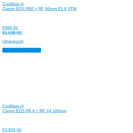
Coolblue.nl
Canon EOS R50 + RF 50mm f/1.8 STM
€988,00
€1.038,00
Uitverkocht
Bekijk bij Coolblue.nl
Coolblue.nl
Canon EOS R6 II + RF 24-105mm
€3.859,00