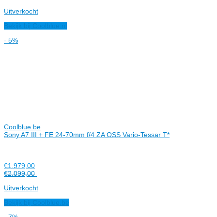
Uitverkocht
Bekijk bij Coolblue.nl
- 5%
Coolblue.be
Sony A7 III + FE 24-70mm f/4 ZA OSS Vario-Tessar T*
€1.979,00
€2.099,00
Uitverkocht
Bekijk bij Coolblue.be
- 7%