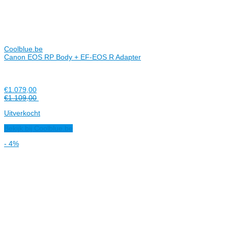
Coolblue.be
Canon EOS RP Body + EF-EOS R Adapter
€1.079,00
€1.109,00
Uitverkocht
Bekijk bij Coolblue.be
- 4%