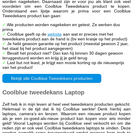
worden nagekeken. Daarnaast zijn er voor jou als klant ook veel
voordelen om een Coolblue Tweedekans product te kopen.
Onderstaand een lijstje waarom je prima voor een Coolblue
Tweedekans product kan gaan:
✓
Alle producten worden nagekeken en getest. Ze werken dus
prima
✓
Coolblue geeft op de
website
aan wat er precies met het
tweedekans product aan de hand is (bv een krasje op het product)
✓
Je hebt gewoon garantie op het product (meestal gewoon 2 jaar,
het staat bij het product aangegeven)
✓
Bevalt het product niet? Dan kan hij binnen 30 dagen gewoon
teruggestuurd worden en krijg jij je geld terug
✓
Last but not least, je krijgt een mooie korting op de nieuwsprijs
van het product!
Bekijk alle Coolblue Tweedekans producten
Coolblue tweedekans Laptop
Zelf heb ik in mijn leven al heel veel tweedekans producten gekocht.
Helemaal in de tijd dat ik bij Coolblue werkte! Denk hierbij aan
laptops, camera’s en lenzen. Waarom een nieuwe product kopen
als je een zo-goed-als-nieuw product kan kopen voor iets minder
geld! Vooral Laptops worden bij Coolblue veel verkocht en om die
reden zijn er ook veel Coolblue tweedekans laptops te vinden. Deze
worden namelijk soms teruggestuurd omdat mensen hem toch te