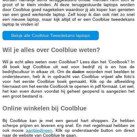
groot of te klein vinden. Al deze teruggestuurde laptops worden
door Coolblue goed nagekeken waardoor jij als koper kan genieten
van een goed werkende laptop. Zelf koop ik dan ook niet zo snel
een nieuwe laptop, maar kijk altijd of er een Coolblue tweedekans
laptop te vinden is!
Bekijk alle Coolblue Tweedekans laptops
Wil je alles over Coolblue weten?
Wil je echt alles weten over Coolblue? Lees dan het ‘Coolbook’! In
dit boek legt Coolblue uit wat voor bedrijf zij is en hoe de
bedrijfscultuur in elkaar zit. Om de
daden
woorden met beelden te
ondersteunen, heb ik in opdracht van Coolblue vrijwel alle foto’s
voor het eerste Coolblue boek gemaakt. Klik op de afbeelding
hiernaast om het eerste Coolbook te openen in pdf formaat. Let wel,
het kan even duren voordat hij geheel geopend is aangezien het
een groot bestand is.
Online winkelen bij Coolblue
Bij Coolblue kan je met een gerust hart shoppen. Ze hebben
scherpe prijzen en leveren erg snel. En met regelmaat hebben ze
ook mooie
aanbiedingen
. Klik op onderstaande button om direct
naar de website van Coolblue te gaan.