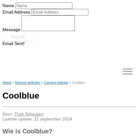
Name
Email Address
Message
Submit
Email Sent!
Skip
to
content
Home
»
Diverse artikelen
»
Camera winkels
»
Coolblue
Coolblue
Door:
Thijs Schouten
Laatste update: 11 september 2024
Wie is Coolblue?