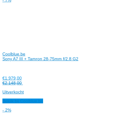
Coolblue.be
Sony A7 III + Tamron 28-75mm f/2.8 G2
€1.979,00
€2.148,00
Uitverkocht
Bekijk bij Coolblue.be
- 2%