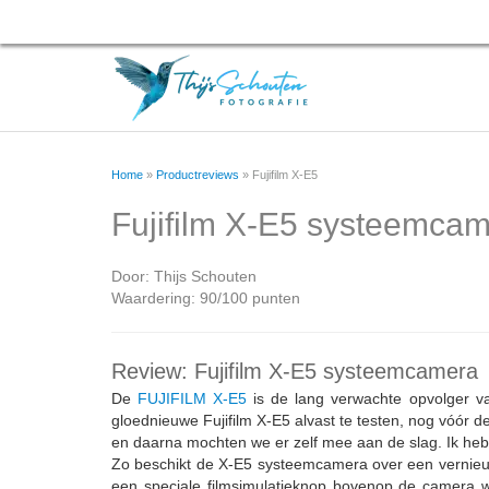
Home
»
Productreviews
»
Fujifilm X-E5
Fujifilm X-E5 systeemcam
Door:
Thijs Schouten
Waardering: 90/100 punten
Review: Fujifilm X-E5 systeemcamera
De
FUJIFILM X-E5
is de lang verwachte opvolger va
gloednieuwe Fujifilm X-E5 alvast te testen, nog vóór d
en daarna mochten we er zelf mee aan de slag. Ik he
Zo beschikt de X-E5 systeemcamera over een vernieu
een speciale filmsimulatieknop bovenop de camera waa