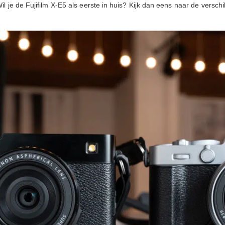
il je de Fujifilm X-E5 als eerste in huis? Kijk dan eens naar de versc