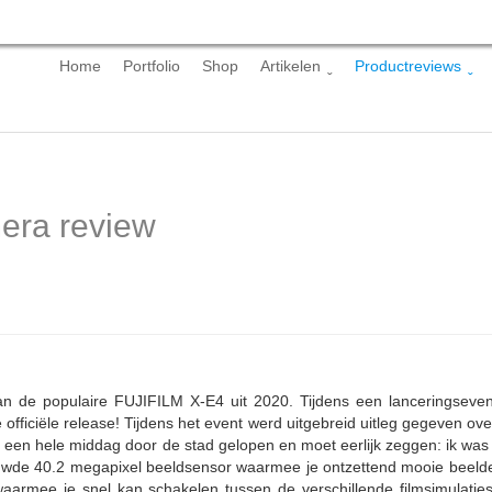
Skip
Home
Portfolio
Shop
Artikelen
Productreviews
to
content
era review
n de populaire FUJIFILM X-E4 uit 2020. Tijdens een lanceringseve
e officiële release! Tijdens het event werd uitgebreid uitleg gegeven 
b een hele middag door de stad gelopen en moet eerlijk zeggen: ik wa
wde 40.2 megapixel beeldsensor waarmee je ontzettend mooie beelden
rmee je snel kan schakelen tussen de verschillende filmsimulaties d