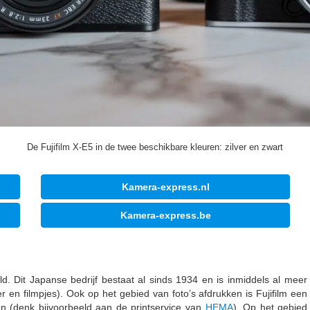
De Fujifilm X-E5 in de twee beschikbare kleuren: zilver en zwart
Kamera-express.nl
Kamera-express.be
eld. Dit Japanse bedrijf bestaat al sinds 1934 en is inmiddels al mee
r en filmpjes). Ook op het gebied van foto’s afdrukken is Fujifilm een
aan (denk bijvoorbeeld aan de printservice van
HEMA
). Op het gebied