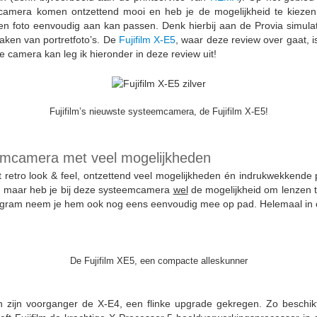
camera komen ontzettend mooi en heb je de mogelijkheid te kiezen uit 
 foto eenvoudig aan kan passen. Denk hierbij aan de Provia simulat
 maken van portretfoto’s. De
Fujifilm X-E5
, waar deze review over gaat, 
e camera kan leg ik hieronder in deze review uit!
Fujifilm’s nieuwste systeemcamera, de Fujifilm X-E5!
eemcamera met veel mogelijkheden
tro look & feel, ontzettend veel mogelijkheden én indrukwekkende pres
, maar heb je bij deze systeemcamera
wel
de mogelijkheid om lenzen t
55 gram neem je hem ook nog eens eenvoudig mee op pad. Helemaal in 
De Fujifilm XE5, een compacte alleskunner
van zijn voorganger de X-E4, een flinke upgrade gekregen. Zo beschi