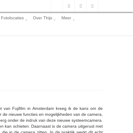
Fotolocaties
Over Thijs
Meer
nt van Fujifilm in Amsterdam kreeg ik de kans om de
over de nieuwe functies en mogelijkheden van de camera,
s erg onder de indruk van deze nieuwe systeemcamera.
 kan schieten. Daarnaast is de camera uitgerust met
ie in de camera zitten. In de praktijk werkt dit echt