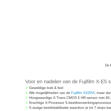
✓
Supersnelle autofocus met Deep Learning technolo
✓
Maakt gebruik van de hoogwaardige en compacte
F
✓
Volledig kantelbaar scherm
✗
Slechts 1 SD kaartslot. Tip: maak gebruik van een
s
✗
De camera is niet spatwater- en stofdicht
✗
De oog sensor zit een beetje onhandig als je de film
sensor waardoor je niet meer op het schermpje ziet wel
sensor eenvoudig uitzetten.
De sensor van de Fujifilm X-E5
De Fujifilm X-E5 is uitgerust de nieuwe X-Trans CM
namelijk in de href=”https://www.thijsschouten.com/cn
over maar liefst 40,2 megapixel en levert ontzetten
namelijk een van de weinige camerafabrikanten di
geweldige kleuren die ze leveren. Dankzij hun unie
manier uitgelezen dan bij andere merken, wat zorgt voor r
X-E5 maar al te duidelijk terug!
Leuk weetje:
de X-T serie is op dit moment de meest p
je over vergelijkbare fotokwaliteit in een compacter fo