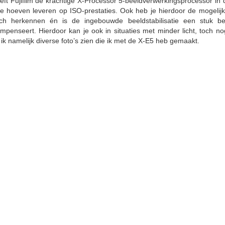
 Fujifilm de krachtige X-Processor 5-beeldverwerkingsprocessor in d
e hoeven leveren op ISO-prestaties. Ook heb je hierdoor de mogelijk
ch herkennen én is de ingebouwde beeldstabilisatie een stuk b
compenseert. Hierdoor kan je ook in situaties met minder licht, toch
t ik namelijk diverse foto’s zien die ik met de X-E5 heb gemaakt.
ujifilm X-E5 met de XF 23mm f/2.8 lens, een compacte en lichtsterke combi
 systeemcamera
n met verwisselbare lenzen
2 megapixels
r
kan compenseren
en van de 20 filmsimulaties
n kan maken
analoge camera zien)
functie mogelijkheden
diepte