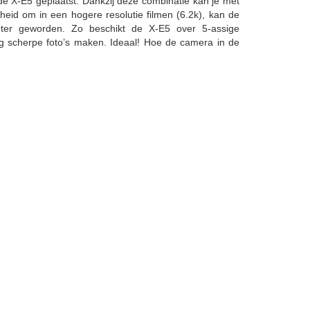
e X-E5 geplaatst. Dankzij deze combinatie kan je met
heid om in een hogere resolutie filmen (6.2k), kan de
eter geworden. Zo beschikt de X-E5 over 5-assige
 nog scherpe foto’s maken. Ideaal! Hoe de camera in de
natie