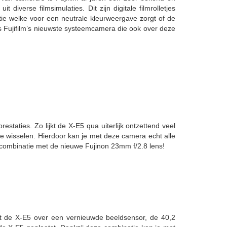
diverse filmsimulaties. Dit zijn digitale filmrolletjes
ie welke voor een neutrale kleurweergave zorgt of de
is Fujifilm’s nieuwste systeemcamera die ook over deze
taties. Zo lijkt de X-E5 qua uiterlijk ontzettend veel
e wisselen. Hierdoor kan je met deze camera echt alle
combinatie met de nieuwe Fujinon 23mm f/2.8 lens!
kt de X-E5 over een vernieuwde beeldsensor, de 40,2