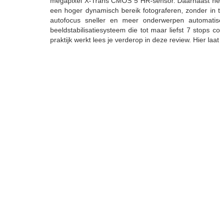
megapixel X-Trans CMOS 5 HR-sensor. Daarnaast heeft
een hoger dynamisch bereik fotograferen, zonder in t
autofocus sneller en meer onderwerpen automatis
beeldstabilisatiesysteem die tot maar liefst 7 stops 
praktijk werkt lees je verderop in deze review. Hier laa
De F
Voor en nadelen van de Fujifilm X-E5
✓
Geweldige look & feel
✓
Alle mogelijkheden van de
Fujifilm X100VI
, maar da
✓
Hoogwaardige X-Trans CMOS 5 HR-sensor met 40.
✓
Krachtige X-Processor 5-beeldverwerkingsprocesso
✓
5-assige beeldstabilisatie waardoor je tot 7 stops 
✓
Speciale filmsimulatieknop voor snelle toegang tot e
✓
Speciale FS standen waarmee je simulatie recepte
✓
Classic display mode (laat de zoeker als een oude 
✓
Control lever aan de voorkant van de camera met 5 
✓
6.2K video opname mogelijkheden 4:2:2 10-bit kleur