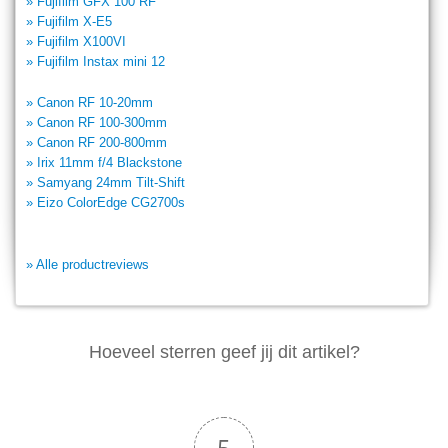
» Fujifilm GFX 100 RF
» Fujifilm X-E5
» Fujifilm X100VI
» Fujifilm Instax mini 12
» Canon RF 10-20mm
» Canon RF 100-300mm
» Canon RF 200-800mm
» Irix 11mm f/4 Blackstone
» Samyang 24mm Tilt-Shift
» Eizo ColorEdge CG2700s
» Alle productreviews
Hoeveel sterren geef jij dit artikel?
5