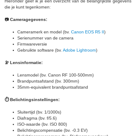
Hieronder geef ik je een overzicht van de belangrijkste gegevens
die je kunt tegenkomen:
📷 Cameragegevens:
Cameramerk en model (bv.
Canon EOS R5 II
)
Serienummer van de camera
Firmwareversie
Gebruikte software (bv.
Adobe Lightroom
)
🔭 Lensinformatie:
Lensmodel (bv. Canon RF 100-500mm)
Brandpuntsafstand (bv. 300mm)
35mm-equivalent brandpuntsafstand
⏱️ Belichtingsinstellingen:
Sluitertijd (bv. 1/1000s)
Diafragma (bv. f/5.6)
ISO-waarde (bv. ISO 800)
Belichtingscompensatie (bv. -0.3 EV)