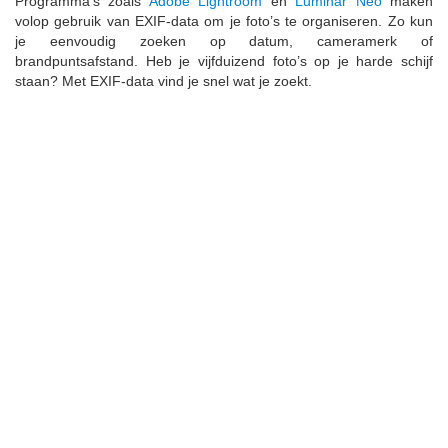
Programma’s zoals
Adobe Lightroom
en
Luminar Neo
maken
volop gebruik van EXIF-data om je foto’s te organiseren. Zo kun
je eenvoudig zoeken op datum, cameramerk of
brandpuntsafstand. Heb je vijfduizend foto’s op je harde schijf
staan? Met EXIF-data vind je snel wat je zoekt.