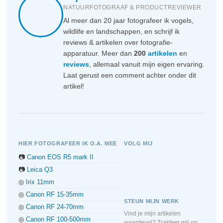
NATUURFOTOGRAAF & PRODUCTREVIEWER
Al meer dan 20 jaar fotografeer ik vogels,
wildlife en landschappen, en schrijf ik
reviews & artikelen over fotografie-
apparatuur. Meer dan
200
artikelen
en
reviews
, allemaal vanuit mijn eigen ervaring.
Laat gerust een comment achter onder dit
artikel!
HIER FOTOGRAFEER IK O.A. MEE
VOLG MIJ
📷
Canon EOS R5 mark II
📷
Leica Q3
◎
Irix 11mm
◎
Canon RF 15-35mm
STEUN MIJN WERK
◎
Canon RF 24-70mm
Vind je mijn artikelen
◎
Canon RF 100-500mm
waardevol? Trakteer mij op