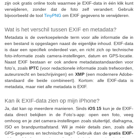
zijn ook gratis online tools waarmee je EXIF-data in één klik kunt
verwijderen, zonder dat de foto zelf verandert. Gebruik
bijvoorbeeld de tool
TinyPNG
om EXIF gegevens te verwijderen.
Wat is het verschil tussen EXIF en metadata?
Metadata is de overkoepelende term voor alle informatie die in
een bestand is opgeslagen naast de eigenlijke inhoud. EXIF-data
is daar een specifiek onderdeel van, en richt zich op technische
foto-informatie zoals camera-instellingen, datum en GPS-locatie.
Naast EXIF bestaan er ook andere metadatastandaarden voor
foto’s, zoals
IPTC
(voor redactionele informatie zoals trefwoorden,
auteursrecht en beschrijvingen) en
XMP
(een modernere Adobe-
standaard die beide combineert). Kortom: alle EXIF-data is
metadata, maar niet alle metadata is EXIF.
Kan ik EXIF-data zien op mijn iPhone?
Ja, dat kan op meerdere manieren. Sinds
iOS 15
kun je de EXIF-
data direct bekijken in de Foto’s-app: open een foto, veeg
omhoog en je ziet camera-instellingen zoals sluitertijd, diafragma,
ISO en brandpuntsafstand. Wil je méér details zien, zoals alle
GPS-gegevens en technische tags? Gebruik dan de
gratis EXIF-