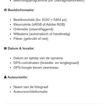
Belichtingsprogramma (bv. Diafragmavoorkeur)
🎨 Beeldinformatie:
Beeldresolutie (bv. 8192 × 5464 px)
Kleurruimte (sRGB of Adobe RGB)
Oriëntatie (staand/liggend)
Witbalans (automatisch of handmatig)
Flitser (gebruikt of niet)
📅 Datum & locatie:
Datum en tijdstip van de opname
GPS-coördinaten (breedte- en lengtegraad)
GPS-hoogte boven zeeniveau
👤 Auteursinfo:
Naam van de fotograaf
Auteursrechtinformatie