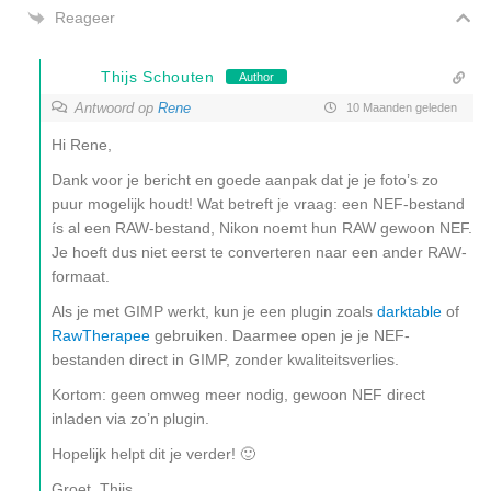
Reageer
Thijs Schouten
Author
Antwoord op
Rene
10 Maanden geleden
Hi Rene,
Dank voor je bericht en goede aanpak dat je je foto’s zo
puur mogelijk houdt! Wat betreft je vraag: een NEF-bestand
ís al een RAW-bestand, Nikon noemt hun RAW gewoon NEF.
Je hoeft dus niet eerst te converteren naar een ander RAW-
formaat.
Als je met GIMP werkt, kun je een plugin zoals
darktable
of
RawTherapee
gebruiken. Daarmee open je je NEF-
bestanden direct in GIMP, zonder kwaliteitsverlies.
Kortom: geen omweg meer nodig, gewoon NEF direct
inladen via zo’n plugin.
Hopelijk helpt dit je verder! 🙂
Groet, Thijs