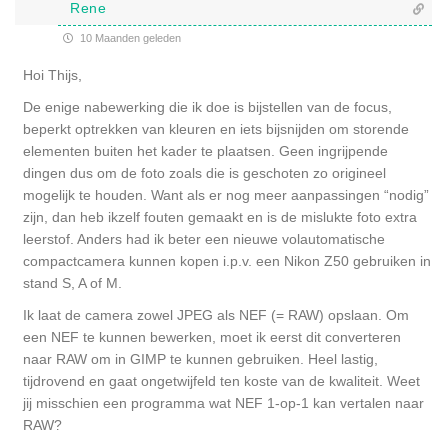
Rene
10 Maanden geleden
Hoi Thijs,
De enige nabewerking die ik doe is bijstellen van de focus,
beperkt optrekken van kleuren en iets bijsnijden om storende
elementen buiten het kader te plaatsen. Geen ingrijpende
dingen dus om de foto zoals die is geschoten zo origineel
mogelijk te houden. Want als er nog meer aanpassingen “nodig”
zijn, dan heb ikzelf fouten gemaakt en is de mislukte foto extra
leerstof. Anders had ik beter een nieuwe volautomatische
compactcamera kunnen kopen i.p.v. een Nikon Z50 gebruiken in
stand S, A of M.
Ik laat de camera zowel JPEG als NEF (= RAW) opslaan. Om
een NEF te kunnen bewerken, moet ik eerst dit converteren
naar RAW om in GIMP te kunnen gebruiken. Heel lastig,
tijdrovend en gaat ongetwijfeld ten koste van de kwaliteit. Weet
jij misschien een programma wat NEF 1-op-1 kan vertalen naar
RAW?