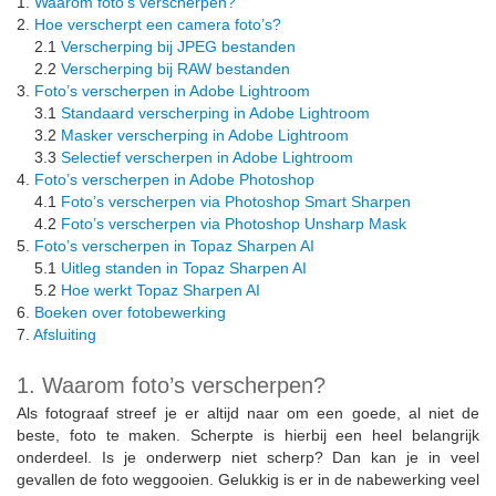
1.
Waarom foto’s verscherpen?
2.
Hoe verscherpt een camera foto’s?
2.1
Verscherping bij JPEG bestanden
2.2
Verscherping bij RAW bestanden
3.
Foto’s verscherpen in Adobe Lightroom
3.1
Standaard verscherping in Adobe Lightroom
3.2
Masker verscherping in Adobe Lightroom
3.3
Selectief verscherpen in Adobe Lightroom
4.
Foto’s verscherpen in Adobe Photoshop
4.1
Foto’s verscherpen via Photoshop Smart Sharpen
4.2
Foto’s verscherpen via Photoshop Unsharp Mask
5.
Foto’s verscherpen in Topaz Sharpen AI
5.1
Uitleg standen in Topaz Sharpen AI
5.2
Hoe werkt Topaz Sharpen AI
6.
Boeken over fotobewerking
7.
Afsluiting
1. Waarom foto’s verscherpen?
Als fotograaf streef je er altijd naar om een goede, al niet de
beste, foto te maken. Scherpte is hierbij een heel belangrijk
onderdeel. Is je onderwerp niet scherp? Dan kan je in veel
gevallen de foto weggooien. Gelukkig is er in de nabewerking veel