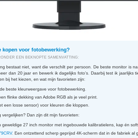
e kopen voor fotobewerking?
ERONDER EEN BEKNOPTE SAMENVATTING:
rking bestaat niet, want die verschilt per persoon. De beste monitor is 
eer dan 20 jaar en bewerk ik dagelijks foto’s. Daarbij test ik jaarlijks
n bij het kiezen, en wat mijn favorieten zijn:
de beste kleurweergave voor fotobewerking.
en flinke dekking van Adobe RGB als je veel print.
t een losse sensor) voor kleuren die kloppen.
ergelijken? Dan zijn dit mijn favorieten:
n geweldige 27 inch monitor met ingebouwde kalibratielens, kap én soft
279CRV
. Een ontzettend scherp geprijsd 4K-scherm dat in de fabriek al ge