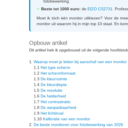
fotobewerking.
✓
Beste tot 1000 euro:
de
EIZO CS2731
. Profes
Moet ik tóch één monitor uitkiezen? Voor de mee
monitor uit waarom hij in mijn top 10 staat. En ko
Opbouw artikel
Dit artikel heb ik opgebouwd uit de volgende hoofdstu
1.
Waarop moet je letten bij aanschaf van een monitor
1.1
Het type scherm
1.2
Het schermformaat
1.3
De kleurruimte
1.4
De kleurdiepte
1.5
De resolutie
1.6
De helderheid
1.7
Het contrastratio
1.8
De aanpasbaarheid
1.9
Het lichtinval
1.10
Kalibratie van een monitor
2.
De beste monitoren voor fotobewerking van 2026