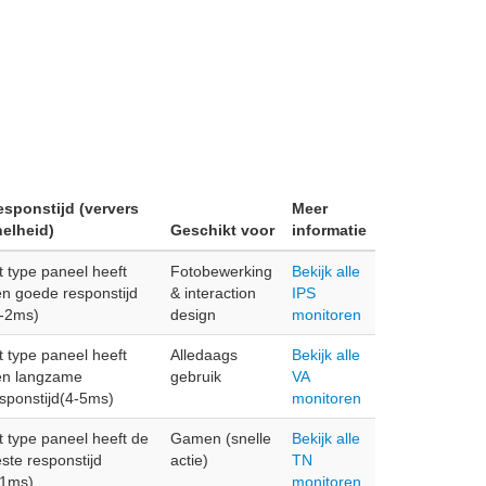
esponstijd (ververs
Meer
nelheid)
Geschikt voor
informatie
t type paneel heeft
Fotobewerking
Bekijk alle
n goede responstijd
& interaction
IPS
1-2ms)
design
monitoren
t type paneel heeft
Alledaags
Bekijk alle
en langzame
gebruik
VA
sponstijd(4-5ms)
monitoren
t type paneel heeft de
Gamen (snelle
Bekijk alle
ste responstijd
actie)
TN
<1ms)
monitoren