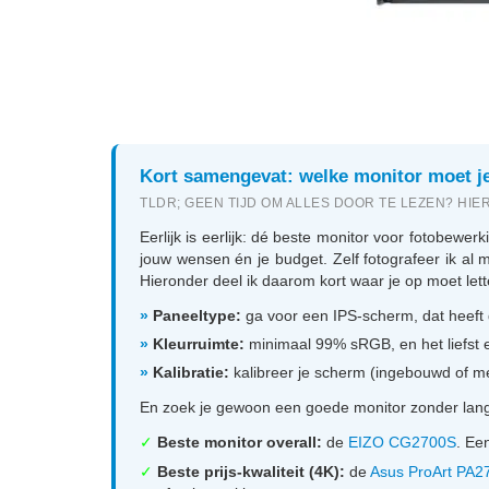
Kort samengevat: welke monitor moet j
TLDR; GEEN TIJD OM ALLES DOOR TE LEZEN? HI
Eerlijk is eerlijk: dé beste monitor voor fotobewe
jouw wensen én je budget. Zelf fotografeer ik al m
Hieronder deel ik daarom kort waar je op moet lette
»
Paneeltype:
ga voor een IPS-scherm, dat heeft 
»
Kleurruimte:
minimaal 99% sRGB, en het liefst e
»
Kalibratie:
kalibreer je scherm (ingebouwd of me
En zoek je gewoon een goede monitor zonder lang v
✓
Beste monitor overall:
de
EIZO CG2700S
. Ee
✓
Beste prijs-kwaliteit (4K):
de
Asus ProArt PA