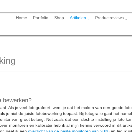
Skip
Home
Portfolio
Shop
Artikelen
Productreviews
to
content
king
te bewerken?
af. Als je veel fotografeert, weet je dat het maken van een goede foto
s je niet de juiste fotobewerking toepast. Bij fotografie gaat het name
tor van groot belang. Net zoals dat een slechte instelling je foto k
er monitoren en kalibratie heb ik al mijn kennis verwoord in dit artike
or, geef ik een
overzicht van de beste monitoren van 2026
en leg ik u