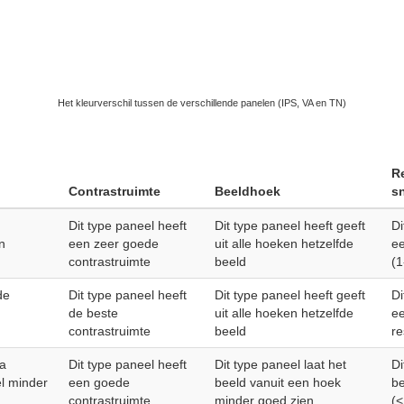
Het kleurverschil tussen de verschillende panelen (IPS, VA en TN)
R
Contrastruimte
Beeldhoek
s
Dit type paneel heeft
Dit type paneel heeft geeft
Di
n
een zeer goede
uit alle hoeken hetzelfde
ee
contrastruimte
beeld
(
de
Dit type paneel heeft
Dit type paneel heeft geeft
Di
de beste
uit alle hoeken hetzelfde
e
contrastruimte
beeld
re
ma
Dit type paneel heeft
Dit type paneel laat het
Di
el minder
een goede
beeld vanuit een hoek
be
contrastruimte
minder goed zien
(