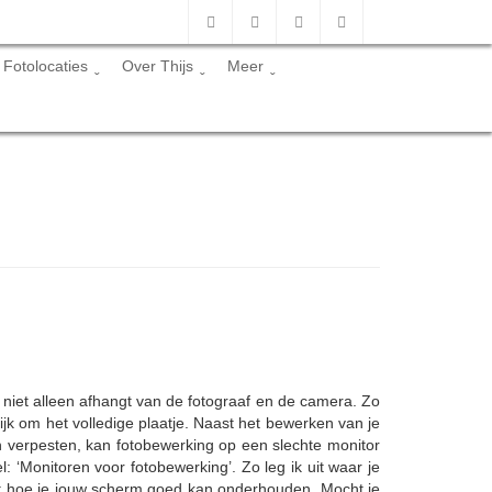
Fotolocaties
Over Thijs
Meer
 niet alleen afhangt van de fotograaf en de camera. Zo
lijk om het volledige plaatje. Naast het bewerken van je
an verpesten, kan fotobewerking op een slechte monitor
l: ‘Monitoren voor fotobewerking’. Zo leg ik uit waar je
it hoe je jouw scherm goed kan onderhouden. Mocht je