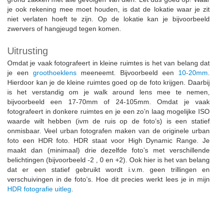
je ook rekening mee moet houden, is dat de lokatie waar je zit
niet verlaten hoeft te zijn. Op de lokatie kan je bijvoorbeeld
zwervers of hangjeugd tegen komen.
Uitrusting
Omdat je vaak fotografeert in kleine ruimtes is het van belang dat
je een
groothoeklens
meeneemt. Bijvoorbeeld een
10-20mm
.
Hierdoor kan je de kleine ruimtes goed op de foto krijgen. Daarbij
is het verstandig om je walk around lens mee te nemen,
bijvoorbeeld een 17-70mm of 24-105mm. Omdat je vaak
fotografeert in donkere ruimtes en je een zo’n laag mogelijke ISO
waarde wilt hebben (ivm de ruis op de foto’s) is een statief
onmisbaar. Veel urban fotografen maken van de originele urban
foto een HDR foto. HDR staat voor High Dynamic Range. Je
maakt dan (minimaal) drie dezelfde foto’s met verschillende
belichtingen (bijvoorbeeld -2 , 0 en +2). Ook hier is het van belang
dat er een statief gebruikt wordt i.v.m. geen trillingen en
verschuivingen in de foto’s. Hoe dit precies werkt lees je in mijn
HDR fotografie uitleg
.