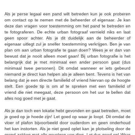
Als je perse legaal een pand wilt betreden kun je ook proberen
om contact op te nemen met de beheerder of eigenaar. Je kan
deze dan vragen voor toestemming om het pand te betreden en
te fotograferen. De echte urban fotograaf vernield niks en laat
geen spoor achter. Als je dit duidelijk aan de beheerder of
eigenaar uitlegt zul je sneller toestemming verkrijgen. Ben je van
plan om aan urban fotografie te gaan doen? Wees je er dan van
bewust dat je nooit alleen moet gaan! Bij urban fotografie is het
belangrijk dat je met minimaal een ander persoon gaat (dus
minimaal twee personen). Dit omdat wanneer er iets gebeurd
niemand je direct kan helpen als je alleen bent. Tevens is het van
belang dat je een directe familielid of vriend hiervan op de hoogte
stelt. Een goede tip is om af te spreken met een familielid of
vriend die niet meegaat, deze persoon om het uur te bellen dat
alles nog goed met je gaat.
Als je dan toch een lokatie hebt gevonden en gaat betreden, moet
je goed op je hoede zijn! Let goed op waar je loopt. Dit omdat de
vloer of plafon bijvoorbeeld door ouderdom en geen onderhoud
het kan instorten. Als je niet goed oplet kan je plotseling door de
grond zakken met alle gevolgen van dien. Let dus goed op! Waar