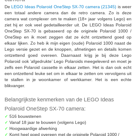
De
LEGO Ideas Polaroid OneStep SX-70 camera (21345)
is weer
een totaal andere camera dan de retro camera. Zo is deze
camera wat complexer om te maken (18+ jaar volgens Lego) en
ziet hij er ook veel gedetailleerder uit. De LEGO Ideas Polaroid
OneStep SX-70 is gebaseerd op de originele Polaroid 1000 /
OneStep en ik moet zeggen dat ze écht ontzettend goed op
elkaar lijken. Zo heb ik mijn eigen (oude) Polaroid 1000 naast de
Lego versie gezet en de knoppen, afmetingen en details komen
ontzettend goed overeen. Daarnaast krijg je bij deze Lego
Polaroid ook ‘afgedrukte’ Lego Polaroids meegeleverd en moet je
zelfs een Polaroid cassette in elkaar zetten. Het is dan ook echt
een ontzettend leuke set om in elkaar te zetten om vervolgens uit
te stallen in je woonkamer of werkkamer. Het is een echte
blikvanger.
Belangrijkste kenmerken van de LEGO Ideas
Polaroid OneStep SX-70 camera:
✓
516 bouwstenen
✓
Vanaf 18 jaar te bouwen (volgens Lego)
✓
Hoogwaardige afwerking
✓
Komt heel goed overeen met de originele Polaroid 1000 /