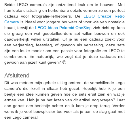
Beide LEGO camera’s zijn ontzettend leuk om te bouwen. Met
hun leuke uitstraling en herkenbare details vormen ze een perfect
cadeau voor fotografie-liefhebbers. De
LEGO Creator Retro
Camera
is ideaal voor jongere bouwers of voor wie van nostalgie
houdt, terwijl de
LEGO Ideas Polaroid OneStep
zich richt op fans
die graag een wat gedetailleerdere set willen bouwen en ook
daadwerkelijk willen uitstallen. Of je nu een cadeau zoekt voor
een verjaardag, feestdag, of gewoon als verrassing, deze sets
zijn een leuke manier om een passie voor fotografie en LEGO te
combineren. En natuurlijk, wie zegt dat je deze cadeaus niet
gewoon aan jezelf kunt geven? 😉
Afsluitend
Dit was meteen mijn gehele uitleg omtrent de verschillende Lego
camera’s die ikzelf in elkaar heb gezet. Hopelijk heb ik je een
beetje een idee kunnen geven hoe de sets eruit zien en wat je
ermee kan. Heb je na het lezen van dit artikel nog vragen? Laat
dan gerust een berichtje achter en ik kom je erop terug. Verder
wens ik je veel bouwplezier toe voor als je aan de slag gaat met
een Lego camera!