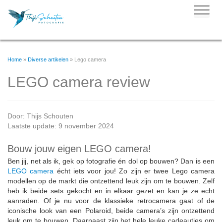
Skip
to
content
Home
»
Diverse artikelen
»
Lego camera
LEGO camera review
Door:
Thijs Schouten
Laatste update: 9 november 2024
Bouw jouw eigen LEGO camera!
Ben jij, net als ik, gek op fotografie én dol op bouwen? Dan is een
LEGO camera
écht iets voor jou! Zo zijn er twee Lego camera
modellen op de markt die ontzettend leuk zijn om te bouwen. Zelf
heb ik beide sets gekocht en in elkaar gezet en kan je ze echt
aanraden. Of je nu voor de klassieke retrocamera gaat of de
iconische look van een Polaroid, beide camera’s zijn ontzettend
leuk om te bouwen. Daarnaast zijn het hele leuke cadeautjes om