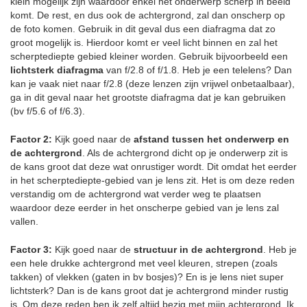
klein mogelijk zijn waardoor enkel het onderwerp scherp in beeld
komt. De rest, en dus ook de achtergrond, zal dan onscherp op
de foto komen. Gebruik in dit geval dus een diafragma dat zo
groot mogelijk is. Hierdoor komt er veel licht binnen en zal het
scherptediepte gebied kleiner worden. Gebruik bijvoorbeeld een
lichtsterk diafragma
van f/2.8 of f/1.8. Heb je een telelens? Dan
kan je vaak niet naar f/2.8 (deze lenzen zijn vrijwel onbetaalbaar),
ga in dit geval naar het grootste diafragma dat je kan gebruiken
(bv f/5.6 of f/6.3).
Factor 2:
Kijk goed naar de
afstand tussen het onderwerp en
de achtergrond
. Als de achtergrond dicht op je onderwerp zit is
de kans groot dat deze wat onrustiger wordt. Dit omdat het eerder
in het scherptediepte-gebied van je lens zit. Het is om deze reden
verstandig om de achtergrond wat verder weg te plaatsen
waardoor deze eerder in het onscherpe gebied van je lens zal
vallen.
Factor 3:
Kijk goed naar de
structuur in de achtergrond
. Heb je
een hele drukke achtergrond met veel kleuren, strepen (zoals
takken) of vlekken (gaten in bv bosjes)? En is je lens niet super
lichtsterk? Dan is de kans groot dat je achtergrond minder rustig
is. Om deze reden ben ik zelf altijd bezig met mijn achtergrond. Ik