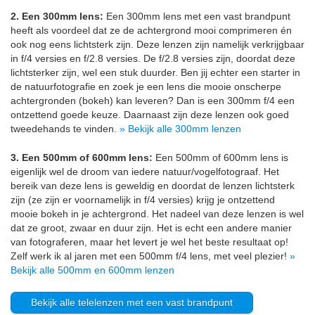
2. Een 300mm lens:
Een 300mm lens met een vast brandpunt
heeft als voordeel dat ze de achtergrond mooi comprimeren én
ook nog eens lichtsterk zijn. Deze lenzen zijn namelijk verkrijgbaar
in f/4 versies en f/2.8 versies. De f/2.8 versies zijn, doordat deze
lichtsterker zijn, wel een stuk duurder. Ben jij echter een starter in
de natuurfotografie en zoek je een lens die mooie onscherpe
achtergronden (bokeh) kan leveren? Dan is een 300mm f/4 een
ontzettend goede keuze. Daarnaast zijn deze lenzen ook goed
tweedehands te vinden.
» Bekijk alle 300mm lenzen
3. Een 500mm of 600mm lens:
Een 500mm of 600mm lens is
eigenlijk wel de droom van iedere natuur/vogelfotograaf. Het
bereik van deze lens is geweldig en doordat de lenzen lichtsterk
zijn (ze zijn er voornamelijk in f/4 versies) krijg je ontzettend
mooie bokeh in je achtergrond. Het nadeel van deze lenzen is wel
dat ze groot, zwaar en duur zijn. Het is echt een andere manier
van fotograferen, maar het levert je wel het beste resultaat op!
Zelf werk ik al jaren met een 500mm f/4 lens, met veel plezier!
»
Bekijk alle 500mm en 600mm lenzen
Bekijk alle telelenzen met een vast brandpunt