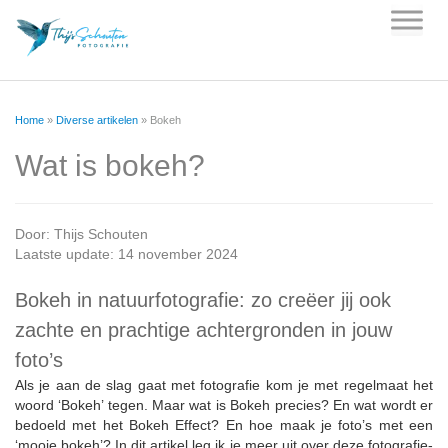
Skip
to
content
Home
»
Diverse artikelen
»
Bokeh
Wat is bokeh?
Door:
Thijs Schouten
Laatste update: 14 november 2024
Bokeh in natuurfotografie: zo creëer jij ook
zachte en prachtige achtergronden in jouw
foto’s
Als je aan de slag gaat met fotografie kom je met regelmaat het
woord ‘Bokeh’ tegen. Maar wat is Bokeh precies? En wat wordt er
bedoeld met het Bokeh Effect? En hoe maak je foto’s met een
‘mooie bokeh’? In dit artikel leg ik je meer uit over deze fotografie-