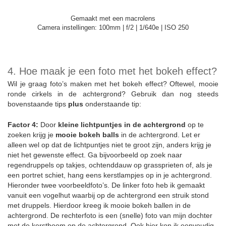
Gemaakt met een macrolens
Camera instellingen: 100mm | f/2 | 1/640e | ISO 250
4. Hoe maak je een foto met het bokeh effect?
Wil je graag foto’s maken met het bokeh effect? Oftewel, mooie
ronde cirkels in de achtergrond? Gebruik dan nog steeds
bovenstaande tips
plus
onderstaande tip:
Factor 4:
Door
kleine lichtpuntjes in de achtergrond
op te
zoeken krijg je
mooie bokeh balls
in de achtergrond. Let er
alleen wel op dat de lichtpuntjes niet te groot zijn, anders krijg je
niet het gewenste effect. Ga bijvoorbeeld op zoek naar
regendruppels op takjes, ochtenddauw op grassprieten of, als je
een portret schiet, hang eens kerstlampjes op in je achtergrond.
Hieronder twee voorbeeldfoto’s. De linker foto heb ik gemaakt
vanuit een vogelhut waarbij op de achtergrond een struik stond
met druppels. Hierdoor kreeg ik mooie bokeh ballen in de
achtergrond. De rechterfoto is een (snelle) foto van mijn dochter
met de kerstboom op de achtergrond. Ook hier kon ik eenvoudig