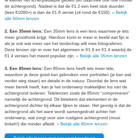
de achtergrond). Nadeel is dat de f/1.2 een heel stuk duurder
(lees €1000+) is dan de f/1.8 versie (zit rond de €150).
» Bekijk
alle 50mm lenzen
2. Een 35mm lens:
Een 35mm lens is een lens waarmee je iets
meer groothoek krijgt. Hierdoor komt er meer in beeld wat fijn is
als je ook wat meer van het landschap wilt mee fotograferen.
Deze lenzen zijn er over het algemeen in f/1.8 en f/1.4 waarbij de
f/1.4 versies het meest populair zijn.
» Bekijk alle 35mm lenzen
3. Een 85mm lens:
Een 85mm lens heeft iets meer tele,
waardoor je deze goed kan gebruiken voor portretten (je kan wat
verder weg staan) en details in de natuur. Doordat de lens wat
meer bereik heeft, kan je het onderwerp makkelijker los van de
achtergrond isoleren. Telelenzen zoals de 85mm “comprimeren”
namelijk de achtergrond. Dit betekent dat elementen in de
achtergrond dichter bij elkaar lijken te staan. Het gevolg is dat de
achtergrond als het ware wordt samengedrukt achter het
onderwerp, wat zorgt voor een rustigere achtergrond (mooi
bokeh!) die minder afleidt.
» Bekijk alle 85mm lenzen
Bekijk alle lenzen met een vast brandpunt