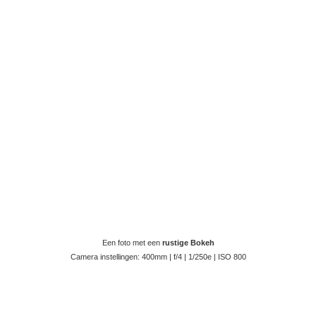
Een foto met een
rustige Bokeh
Camera instellingen: 400mm | f/4 | 1/250e | ISO 800