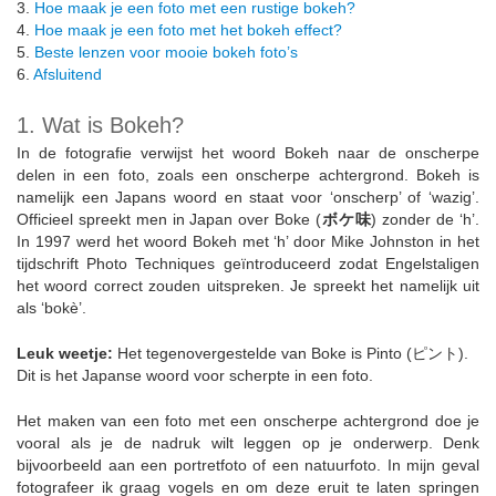
3.
Hoe maak je een foto met een rustige bokeh?
4.
Hoe maak je een foto met het bokeh effect?
5.
Beste lenzen voor mooie bokeh foto’s
6.
Afsluitend
1. Wat is Bokeh?
In de fotografie verwijst het woord Bokeh naar de onscherpe
delen in een foto, zoals een onscherpe achtergrond. Bokeh is
namelijk een Japans woord en staat voor ‘onscherp’ of ‘wazig’.
Officieel spreekt men in Japan over Boke (
ボケ味
) zonder de ‘h’.
In 1997 werd het woord Bokeh met ‘h’ door Mike Johnston in het
tijdschrift Photo Techniques geïntroduceerd zodat Engelstaligen
het woord correct zouden uitspreken. Je spreekt het namelijk uit
als ‘bokè’.
Leuk weetje:
Het tegenovergestelde van Boke is Pinto (ピント).
Dit is het Japanse woord voor scherpte in een foto.
Het maken van een foto met een onscherpe achtergrond doe je
vooral als je de nadruk wilt leggen op je onderwerp. Denk
bijvoorbeeld aan een portretfoto of een natuurfoto. In mijn geval
fotografeer ik graag vogels en om deze eruit te laten springen