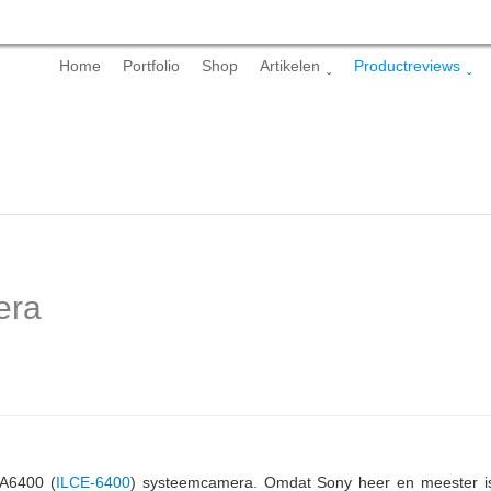
Skip
Home
Portfolio
Shop
Artikelen
Productreviews
to
content
era
 A6400 (
ILCE-6400
) systeemcamera. Omdat Sony heer en meester i