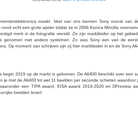
umentenelektronica maakt. Veel van ons kennen Sony vooral van d
 nooit echt een grote speler totdat ze in 2006 Konica Minolta overnam
vestigd merk in de fotografie wereld. Ze zijn marktleider op het gebi
ie genomen met andere systemen. Zo was Sony een van de eerste 
 Op moment van schrijven zijn zij hier marktleider in en de Sony A64
 begin 2019 op de markt is gekomen. De A6400 beschikt over een sup
 je met de A6400 tot wel 11 beelden per seconde schieten waardoor je 
t, waaronder een TIPA award, EISA award 2019-2020 en DPreview aw
rijke beelden levert.