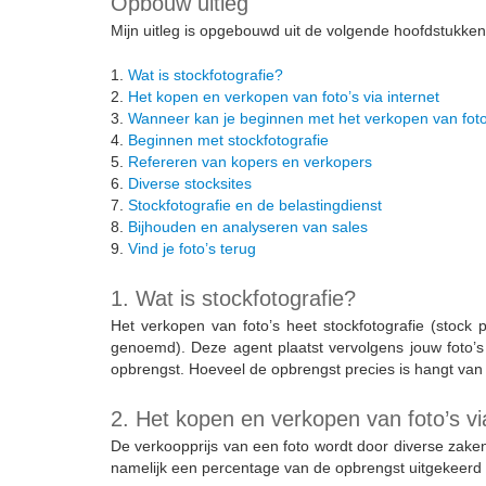
Opbouw uitleg
Mijn uitleg is opgebouwd uit de volgende hoofdstukken
1.
Wat is stockfotografie?
2.
Het kopen en verkopen van foto’s via internet
3.
Wanneer kan je beginnen met het verkopen van foto
4.
Beginnen met stockfotografie
5.
Refereren van kopers en verkopers
6.
Diverse stocksites
7.
Stockfotografie en de belastingdienst
8.
Bijhouden en analyseren van sales
9.
Vind je foto’s terug
1. Wat is stockfotografie?
Het verkopen van foto’s heet stockfotografie (stock 
genoemd). Deze agent plaatst vervolgens jouw foto’s i
opbrengst. Hoeveel de opbrengst precies is hangt van 
2. Het kopen en verkopen van foto’s vi
De verkoopprijs van een foto wordt door diverse zaken
namelijk een percentage van de opbrengst uitgekeerd en