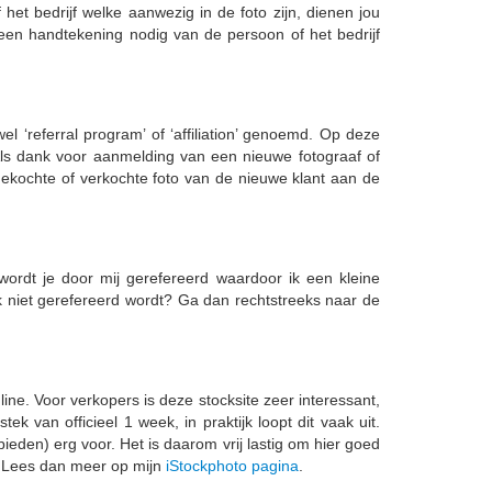
het bedrijf welke aanwezig in de foto zijn, dienen jou
 een handtekening nodig van de persoon of het bedrijf
el ‘referral program’ of ‘affiliation’ genoemd. Op deze
 Als dank voor aanmelding van een nieuwe fotograaf of
gekochte of verkochte foto van de nieuwe klant aan de
s wordt je door mij gerefereerd waardoor ik een kleine
 ik niet gerefereerd wordt? Ga dan rechtstreeks naar de
line. Voor verkopers is deze stocksite zeer interessant,
k van officieel 1 week, in praktijk loopt dit vaak uit.
ieden) erg voor. Het is daarom vrij lastig om hier goed
n? Lees dan meer op mijn
iStockphoto pagina
.