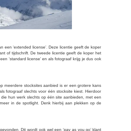
n een ‘extended license’. Deze licentie geeft de koper
t of tijdschrift. De tweede licentie geeft de koper het
en ‘standard license’ en als fotograaf krijg je dus ook
’s op meerdere stocksites aanbied is er een grotere kans
ls fotograaf slechts voor één stocksite kiest. Hierdoor
fen die hun werk slechts op één site aanbieden, met een
meer in de spotlight. Denk hierbij aan plekken op de
t gevonden. Dit wordt ook wel een ‘pay as you go’ klant