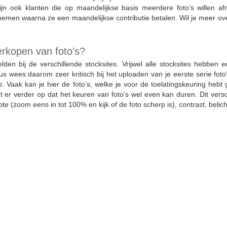
ijn ook klanten die op maandelijkse basis meerdere foto’s willen af
men waarna ze een maandelijkse contributie betalen. Wil je meer ove
rkopen van foto’s?
elden bij de verschillende stocksites. Vrijwel alle stocksites hebben 
s wees daarom zeer kritisch bij het uploaden van je eerste serie foto
. Vaak kan je hier de foto’s, welke je voor de toelatingskeuring heb
 er verder op dat het keuren van foto’s wel even kan duren. Dit versc
e (zoom eens in tot 100% en kijk of de foto scherp is), contrast, belic