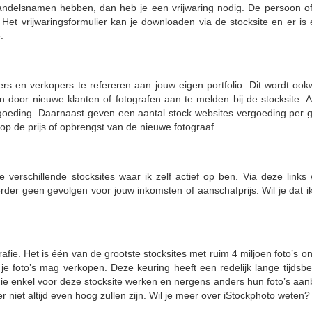
handelsnamen hebben, dan heb je een vrijwaring nodig. De persoon of 
Het vrijwaringsformulier kan je downloaden via de stocksite en er is
.
rs en verkopers te refereren aan jouw eigen portfolio. Dit wordt ookw
n door nieuwe klanten of fotografen aan te melden bij de stocksite.
ergoeding. Daarnaast geven een aantal stock websites vergoeding per 
op de prijs of opbrengst van de nieuwe fotograaf.
e verschillende stocksites waar ik zelf actief op ben. Via deze link
t verder geen gevolgen voor jouw inkomsten of aanschafprijs. Wil je dat
afie. Het is één van de grootste stocksites met ruim 4 miljoen foto’s on
e foto’s mag verkopen. Deze keuring heeft een redelijk lange tijdsbeste
 die enkel voor deze stocksite werken en nergens anders hun foto’s aanb
r niet altijd even hoog zullen zijn. Wil je meer over iStockphoto wete