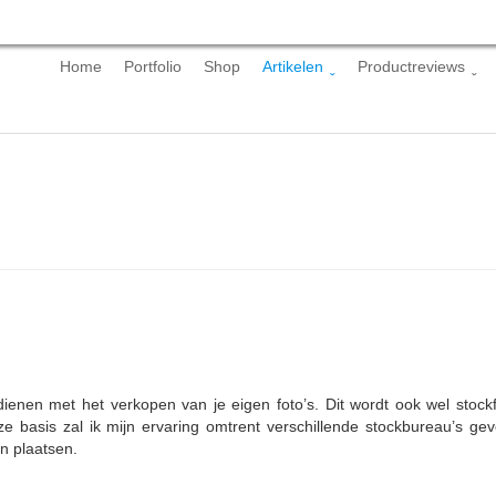
Skip
Home
Portfolio
Shop
Artikelen
Productreviews
to
content
erdienen met het verkopen van je eigen foto’s. Dit wordt ook wel stock
eze basis zal ik mijn ervaring omtrent verschillende stockbureau’s g
n plaatsen.