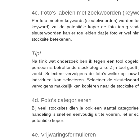
4c. Foto’s labelen met zoekwoorden (keyw
Per foto moeten keywords (sleutelwoorden) worden to
keyword) zal de potentiële koper de foto terug vin
sleutelwoorden kan er toe leiden dat je foto vrijwel 
stocksite betekenen.
Tip!
Na flink wat onderzoek ben ik tegen een tool opgel
persoon is betreffende stockfotografie. Zijn tool gee
zoekt. Selecteer vervolgens de foto’s welke op jouw f
individueel kan selecteren. Selecteer de sleutelwoor
vervolgens makkelijk kan kopiëren naar de stocksite of 
4d. Foto’s categoriseren
Bij veel stocksites dien je ook een aantal categorieë
handeling is snel en eenvoudig uit te voeren, let er e
potentiële koper.
4e. Vrijwaringsformulieren