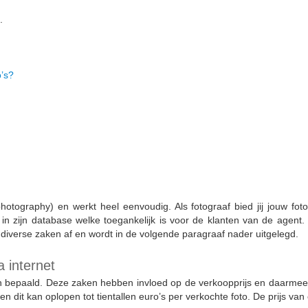
.
’s?
photography) en werkt heel eenvoudig. Als fotograaf bied jij jouw fo
n zijn database welke toegankelijk is voor de klanten van de agent. 
diverse zaken af en wordt in de volgende paragraaf nader uitgelegd.
a internet
 bepaald. Deze zaken hebben invloed op de verkoopprijs en daarmee de
 dit kan oplopen tot tientallen euro’s per verkochte foto. De prijs va