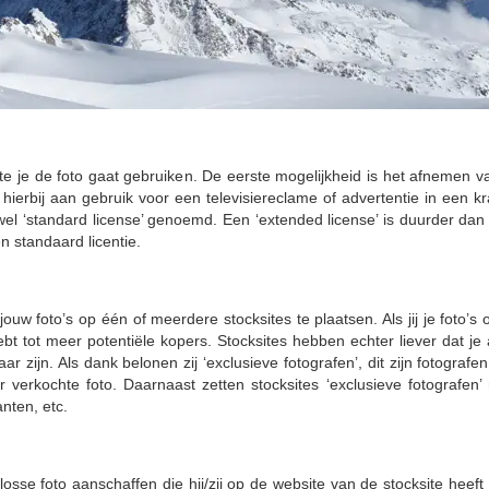
 je de foto gaat gebruiken. De eerste mogelijkheid is het afnemen va
erbij aan gebruik voor een televisiereclame of advertentie in een kran
el ‘standard license’ genoemd. Een ‘extended license’ is duurder dan e
n standaard licentie.
m jouw foto’s op één of meerdere stocksites te plaatsen. Als jij je foto
t tot meer potentiële kopers. Stocksites hebben echter liever dat je a
aar zijn. Als dank belonen zij ‘exclusieve fotografen’, dit zijn fotogra
verkochte foto. Daarnaast zetten stocksites ‘exclusieve fotografen’ 
anten, etc.
osse foto aanschaffen die hij/zij op de website van de stocksite heef