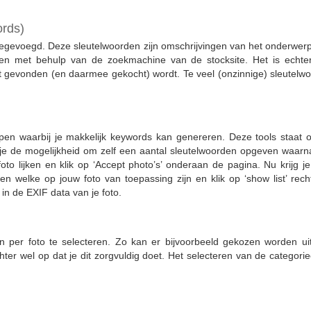
ords)
egevoegd. Deze sleutelwoorden zijn omschrijvingen van het onderwerp 
den met behulp van de zoekmachine van de stocksite. Het is echter
niet gevonden (en daarmee gekocht) wordt. Te veel (onzinnige) sleutelw
open waarbij je makkelijk keywords kan genereren. Deze tools staat
ft je de mogelijkheid om zelf een aantal sleutelwoorden opgeven waarn
oto lijken en klik op ‘Accept photo’s’ onderaan de pagina. Nu krijg je
den welke op jouw foto van toepassing zijn en klik op ‘show list’ rec
in de EXIF data van je foto.
n per foto te selecteren. Zo kan er bijvoorbeeld gekozen worden uit ‘a
chter wel op dat je dit zorgvuldig doet. Het selecteren van de categor