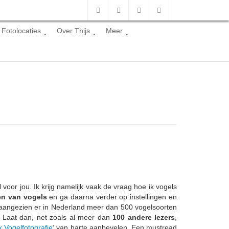
Fotolocaties
Over Thijs
Meer
 voor jou. Ik krijg namelijk vaak de vraag hoe ik vogels
en van vogels
en ga daarna verder op instellingen en
 En aangezien er in Nederland meer dan 500 vogelsoorten
n? Laat dan, net zoals al meer dan
100 andere lezers
,
k Vogelfotografie
‘ van harte aanbevelen. Een mustread