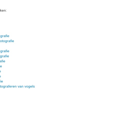
kken:
grafie
otografie
grafie
grafie
afie
ie
e
e
ie
fotograferen van vogels