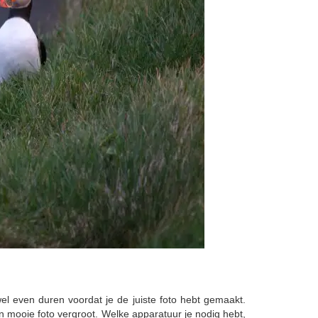
el even duren voordat je de juiste foto hebt gemaakt.
n mooie foto vergroot. Welke apparatuur je nodig hebt,