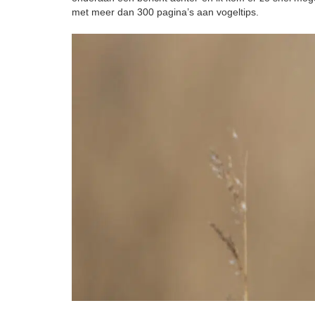
met meer dan 300 pagina’s aan vogeltips.