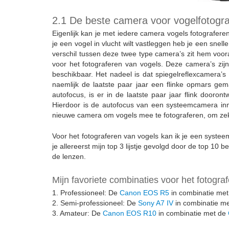
2.1 De beste camera voor vogelfotogra
Eigenlijk kan je met iedere camera vogels fotograferen
je een vogel in vlucht wilt vastleggen heb je een sn
verschil tussen deze twee type camera’s zit hem voor
voor het fotograferen van vogels. Deze camera’s zij
beschikbaar. Het nadeel is dat spiegelreflexcamera’s 
naemlijk de laatste paar jaar een flinke opmars ge
autofocus, is er in de laatste paar jaar flink dooron
Hierdoor is de autofocus van een systeemcamera inm
nieuwe camera om vogels mee te fotograferen, om ze
Voor het fotograferen van vogels kan ik je een syste
je allereerst mijn top 3 lijstje gevolgd door de top 1
de lenzen.
Mijn favoriete combinaties voor het fotogra
1. Professioneel: De
Canon EOS R5
in combinatie me
2. Semi-professioneel: De
Sony A7 IV
in combinatie m
3. Amateur: De
Canon EOS R10
in combinatie met de