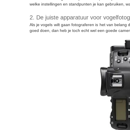
welke instellingen en standpunten je kan gebruiken, wat
2. De juiste apparatuur voor vogelfotog
Als je vogels wilt gaan fotograferen is het van belang
goed doen, dan heb je toch echt wel een goede camera 