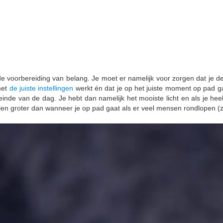
e voorbereiding van belang. Je moet er namelijk voor zorgen dat je de 
met
de juiste instellingen
werkt én dat je op het juiste moment op pad gaa
einde van de dag. Je hebt dan namelijk het mooiste licht en als je hee
malen groter dan wanneer je op pad gaat als er veel mensen rondlopen 