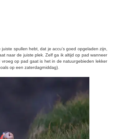
juiste spullen hebt, dat je accu’s goed opgeladen zijn,
t naar de juiste plek. Zelf ga ik altijd op pad wanneer
l vroeg op pad gaat is het in de natuurgebieden lekker
(zoals op een zaterdagmiddag).