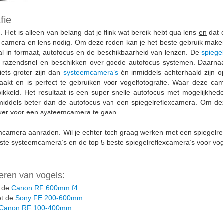
fie
. Het is alleen van belang dat je flink wat bereik hebt qua lens
en
dat d
elle camera en lens nodig. Om deze reden kan je het beste gebruik ma
al in formaat, autofocus en de beschikbaarheid van lenzen. De
spiege
n razendsnel en beschikken over goede autofocus systemen. Daarnaas
iets groter zijn dan
systeemcamera’s
én inmiddels achterhaald zijn 
maakt en is perfect te gebruiken voor vogelfotografie. Waar deze ca
twikkeld. Het resultaat is een super snelle autofocus met mogelijkhed
iddels beter dan de autofocus van een spiegelreflexcamera. Om deze
ker voor een systeemcamera te gaan.
emcamera aanraden. Wil je echter toch graag werken met een spiegelref
0 beste systeemcamera’s en de top 5 beste spiegelreflexcamera’s voor vog
feren van vogels:
t de
Canon RF 600mm f4
et de
Sony FE 200-600mm
Canon RF 100-400mm