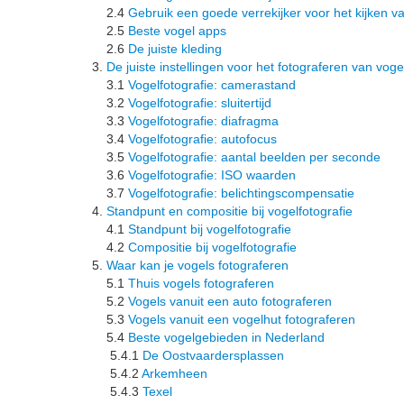
2.4
Gebruik een goede verrekijker voor het kijken v
2.5
Beste vogel apps
2.6
De juiste kleding
3.
De juiste instellingen voor het fotograferen van voge
3.1
Vogelfotografie: camerastand
3.2
Vogelfotografie: sluitertijd
3.3
Vogelfotografie: diafragma
3.4
Vogelfotografie: autofocus
3.5
Vogelfotografie: aantal beelden per seconde
3.6
Vogelfotografie: ISO waarden
3.7
Vogelfotografie: belichtingscompensatie
4.
Standpunt en compositie bij vogelfotografie
4.1
Standpunt bij vogelfotografie
4.2
Compositie bij vogelfotografie
5.
Waar kan je vogels fotograferen
5.1
Thuis vogels fotograferen
5.2
Vogels vanuit een auto fotograferen
5.3
Vogels vanuit een vogelhut fotograferen
5.4
Beste vogelgebieden in Nederland
5.4.1
De Oostvaardersplassen
5.4.2
Arkemheen
5.4.3
Texel