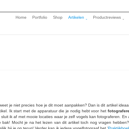
Skip
Home
Portfolio
Shop
Artikelen
Productreviews
to
content
weet je niet precies hoe je dit moet aanpakken? Dan is dit artikel ideaal
tikel. Ik start met de apparatuur die je nodig hebt voor het
fotografer
kel sluit ik af met mooie locaties waar je zelf vogels kan fotograferen.
de bak! Mocht je na het lezen van dit artikel toch nog vragen hebbe
jk bij je op terug! Verder kan ik iedere vogelfotograaf het ‘
Praktijkboe