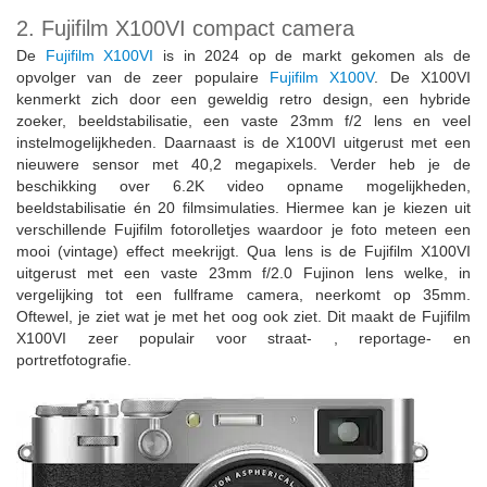
2. Fujifilm X100VI compact camera
De
Fujifilm X100VI
is in 2024 op de markt gekomen als de
opvolger van de zeer populaire
Fujifilm X100V
. De X100VI
kenmerkt zich door een geweldig retro design, een hybride
zoeker, beeldstabilisatie, een vaste 23mm f/2 lens en veel
instelmogelijkheden. Daarnaast is de X100VI uitgerust met een
nieuwere sensor met 40,2 megapixels. Verder heb je de
beschikking over 6.2K video opname mogelijkheden,
beeldstabilisatie én 20 filmsimulaties. Hiermee kan je kiezen uit
verschillende Fujifilm fotorolletjes waardoor je foto meteen een
mooi (vintage) effect meekrijgt. Qua lens is de Fujifilm X100VI
uitgerust met een vaste 23mm f/2.0 Fujinon lens welke, in
vergelijking tot een fullframe camera, neerkomt op 35mm.
Oftewel, je ziet wat je met het oog ook ziet. Dit maakt de Fujifilm
X100VI zeer populair voor straat- , reportage- en
portretfotografie.