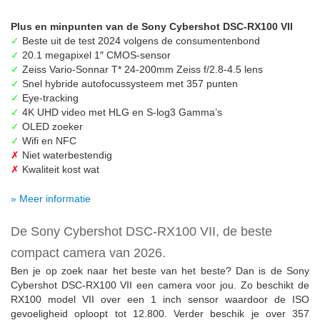
Plus en minpunten van de Sony Cybershot DSC-RX100 VII
✓
Beste uit de test 2024 volgens de consumentenbond
✓
20.1 megapixel 1″ CMOS-sensor
✓
Zeiss Vario-Sonnar T* 24-200mm Zeiss f/2.8-4.5 lens
✓
Snel hybride autofocussysteem met 357 punten
✓
Eye-tracking
✓
4K UHD video met HLG en S-log3 Gamma’s
✓
OLED zoeker
✓
Wifi en NFC
✗
Niet waterbestendig
✗
Kwaliteit kost wat
» Meer informatie
De Sony Cybershot DSC-RX100 VII, de beste
compact camera van 2026.
Ben je op zoek naar het beste van het beste? Dan is de Sony
Cybershot DSC-RX100 VII een camera voor jou. Zo beschikt de
RX100 model VII over een 1 inch sensor waardoor de ISO
gevoeligheid oploopt tot 12.800. Verder beschik je over 357