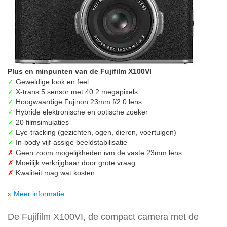
Plus en minpunten van de Fujifilm X100VI
✓
Geweldige look en feel
✓
X-trans 5 sensor met 40.2 megapixels
✓
Hoogwaardige Fujinon 23mm f/2.0 lens
✓
Hybride elektronische en optische zoeker
✓
20 filmsimulaties
✓
Eye-tracking (gezichten, ogen, dieren, voertuigen)
✓
In-body vijf-assige beeldstabilisatie
✗
Geen zoom mogelijkheden ivm de vaste 23mm lens
✗
Moeilijk verkrijgbaar door grote vraag
✗
Kwaliteit mag wat kosten
» Meer informatie
De Fujifilm X100VI, de compact camera met de