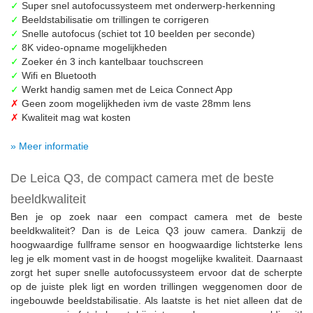
✓
Super snel autofocussysteem met onderwerp-herkenning
✓
Beeldstabilisatie om trillingen te corrigeren
✓
Snelle autofocus (schiet tot 10 beelden per seconde)
✓
8K video-opname mogelijkheden
✓
Zoeker én 3 inch kantelbaar touchscreen
✓
Wifi en Bluetooth
✓
Werkt handig samen met de Leica Connect App
✗
Geen zoom mogelijkheden ivm de vaste 28mm lens
✗
Kwaliteit mag wat kosten
» Meer informatie
De Leica Q3, de compact camera met de beste
beeldkwaliteit
Ben je op zoek naar een compact camera met de beste
beeldkwaliteit? Dan is de Leica Q3 jouw camera. Dankzij de
hoogwaardige fullframe sensor en hoogwaardige lichtsterke lens
leg je elk moment vast in de hoogst mogelijke kwaliteit. Daarnaast
zorgt het super snelle autofocussysteem ervoor dat de scherpte
op de juiste plek ligt en worden trillingen weggenomen door de
ingebouwde beeldstabilisatie. Als laatste is het niet alleen dat de