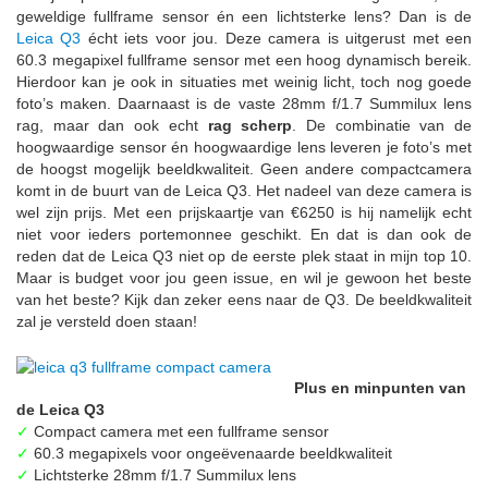
geweldige fullframe sensor én een lichtsterke lens? Dan is de
Leica Q3
écht iets voor jou. Deze camera is uitgerust met een
60.3 megapixel fullframe sensor met een hoog dynamisch bereik.
Hierdoor kan je ook in situaties met weinig licht, toch nog goede
foto’s maken. Daarnaast is de vaste 28mm f/1.7 Summilux lens
rag, maar dan ook echt
rag scherp
. De combinatie van de
hoogwaardige sensor én hoogwaardige lens leveren je foto’s met
de hoogst mogelijk beeldkwaliteit. Geen andere compactcamera
komt in de buurt van de Leica Q3. Het nadeel van deze camera is
wel zijn prijs. Met een prijskaartje van €6250 is hij namelijk echt
niet voor ieders portemonnee geschikt. En dat is dan ook de
reden dat de Leica Q3 niet op de eerste plek staat in mijn top 10.
Maar is budget voor jou geen issue, en wil je gewoon het beste
van het beste? Kijk dan zeker eens naar de Q3. De beeldkwaliteit
zal je versteld doen staan!
Plus en minpunten van
de Leica Q3
✓
Compact camera met een fullframe sensor
✓
60.3 megapixels voor ongeëvenaarde beeldkwaliteit
✓
Lichtsterke 28mm f/1.7 Summilux lens