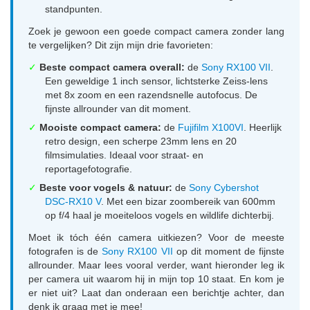
standpunten.
Zoek je gewoon een goede compact camera zonder lang
te vergelijken? Dit zijn mijn drie favorieten:
✓
Beste compact camera overall:
de
Sony RX100 VII
.
Een geweldige 1 inch sensor, lichtsterke Zeiss-lens
met 8x zoom en een razendsnelle autofocus. De
fijnste allrounder van dit moment.
✓
Mooiste compact camera:
de
Fujifilm X100VI
. Heerlijk
retro design, een scherpe 23mm lens en 20
filmsimulaties. Ideaal voor straat- en
reportagefotografie.
✓
Beste voor vogels & natuur:
de
Sony Cybershot
DSC-RX10 V
. Met een bizar zoombereik van 600mm
op f/4 haal je moeiteloos vogels en wildlife dichterbij.
Moet ik tóch één camera uitkiezen? Voor de meeste
fotografen is de
Sony RX100 VII
op dit moment de fijnste
allrounder. Maar lees vooral verder, want hieronder leg ik
per camera uit waarom hij in mijn top 10 staat. En kom je
er niet uit? Laat dan onderaan een berichtje achter, dan
denk ik graag met je mee!