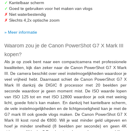
✓
Kantelbaar scherm
✓
Goed te gebruiken voor het maken van vlogs
✗
Niet waterbestendig
✗
Slechts 4,2x optische zoom
» Meer informatie
Waarom zou je de Canon PowerShot G7 X Mark III
kopen?
Als je op zoek bent naar een compactcamera met professionele
kwaliteiten, kijk dan zeker naar de Canon PowerShot G7 X Mark
III. De camera beschikt over veel instelmogelijkheden waardoor je
veel vrijheid hebt. Daarnaast schiet de Canon PowerShot G7 X
Mark III dankzij de DIGIC 8 processor met 20 beelden per
seconde waardoor je geen moment mist. De ISO waarde lopen
van ISO 125 tot en met ISO 12800 waardoor je ook met weinig
licht, goede foto’s kan maken. En dankzij het kantelbare scherm,
de vele instelmogelijkheden en de lichtgevoeligheid kan je met de
G7 mark III ook goede vlogs maken. De Canon PowerShot G7 X
Mark III kost rond de €800. Wil je wat minder geld uitgeven en
hoef je minder snelheid (8 beelden per seconde) en geen 4K