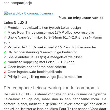
een compact jasje.
Plus- en minpunten van de
Leica D-LUX 8
✓
Premium bouwkwaliteit en typisch Leica-design
✓
Micro Four Thirds sensor met 17MP effectieve resolutie
✓
Snelle Vario-Summilux 10.9–34mm f/1.7–2.8 lens (24–75mm
eq.)
✓
Verbeterde OLED-zoeker met 2.4MP en dioptriecorrectie
✓
DNG-ondersteuning & eenvoudige bediening
✓
Snelle autofocus (11 fps) & meegeleverde flitser
✓
Naadloze koppeling met Leica FOTOS app
✗
Geen kantelbaar of draaibaar scherm
✗
Geen ingebouwde beeldstabilisatie
✗
Prijzig in vergelijking met vergelijkbare modellen
Een compacte Leica-ervaring zonder compromis
De Leica D‑LUX 8 is ideaal voor wie op zoek is naar de typische
Leica-look en -gevoel, maar dan in een handzame vorm. De
camera is snel, intuïtief in gebruik en levert prachtige beelden af
dankzij de lichtsterke lens en Micro Four Thirds sensor. Voeg daar