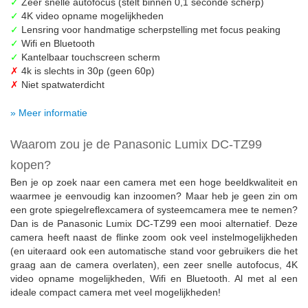
✓
Zeer snelle autofocus (stelt binnen 0,1 seconde scherp)
✓
4K video opname mogelijkheden
✓
Lensring voor handmatige scherpstelling met focus peaking
✓
Wifi en Bluetooth
✓
Kantelbaar touchscreen scherm
✗
4k is slechts in 30p (geen 60p)
✗
Niet spatwaterdicht
» Meer informatie
Waarom zou je de Panasonic Lumix DC-TZ99
kopen?
Ben je op zoek naar een camera met een hoge beeldkwaliteit en
waarmee je eenvoudig kan inzoomen? Maar heb je geen zin om
een grote spiegelreflexcamera of systeemcamera mee te nemen?
Dan is de Panasonic Lumix DC-TZ99 een mooi alternatief. Deze
camera heeft naast de flinke zoom ook veel instelmogelijkheden
(en uiteraard ook een automatische stand voor gebruikers die het
graag aan de camera overlaten), een zeer snelle autofocus, 4K
video opname mogelijkheden, Wifi en Bluetooth. Al met al een
ideale compact camera met veel mogelijkheden!