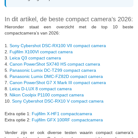
In dit artikel, de beste compact camera’s 2026:
Hieronder staat een overzicht met de top 10 beste
compactcamera’s van 2026:
1.
Sony Cybershot DSC-RX100 VII compact camera
2.
Fujifilm X100VI compact camera
3.
Leica Q3 compact camera
4.
Canon PowerShot SX740 HS compact camera
5.
Panasonic Lumix DC-TZ99 compact camera
6.
Panasonic Lumix DMC-FZ82D compact camera
7.
Canon PowerShot G7 X Mark III compact camera
8.
Leica D-LUX 8 compact camera
9.
Nikon Coolpix P1100 compact camera
10.
Sony Cybershot DSC-RX10 V compact camera
Extra optie 1:
Fujifilm X-HF1 compactcamera
Extra optie 2:
Fujifilm GFX 100RF compactcamera
Verder zijn er ook diverse testen waarin compact camera’s