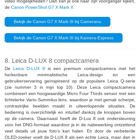
video mogelijkheden? Dan kan je ook naar zijn voorganger kijken,
de
Canon PowerShot G7 X Mark II
.
Bekijk de Canon G7 X Mark III bij Cameranu
Bekijk de Canon G7 X Mark III bij Kamera-Express
8. Leica D-LUX 8 compactcamera
De
Leica D‑LUX 8
is een premium compactcamera met het
herkenbare minimalistische Leica-design en een
gebruikerservaring geïnspireerd op de populaire Leica Q-serie
(zie nummer 3 in mijn top 10). Deze Leica compactcamera
combineert een hoogwaardige Micro Four Thirds sensor met een
lichtsterke Vario-Summilux lens, waardoor je met gemak scherpe,
contrastrijke beelden maakt in uiteenlopende situaties. De
bediening is overzichtelijk en intuïtief dankzij de knoppen boven
op de camera. Daarnaast heeft de D-Lux 8 ook ondersteuning
voor het DNG‑formaat waardoor je in de nabewerking ontzettend
veel details uit jouw foto’s kan halen. En door de verbeterde
OLED‑zoeker voelt de D‑LUX 8 als een echte Leica, maar dan in