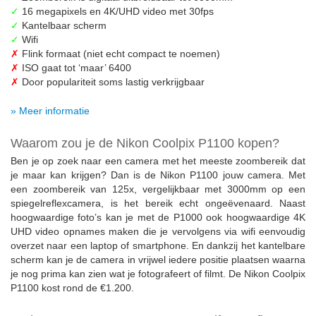
✓
16 megapixels en 4K/UHD video met 30fps
✓
Kantelbaar scherm
✓
Wifi
✗
Flink formaat (niet echt compact te noemen)
✗
ISO gaat tot ‘maar’ 6400
✗
Door populariteit soms lastig verkrijgbaar
» Meer informatie
Waarom zou je de Nikon Coolpix P1100 kopen?
Ben je op zoek naar een camera met het meeste zoombereik dat
je maar kan krijgen? Dan is de Nikon P1100 jouw camera. Met
een zoombereik van 125x, vergelijkbaar met 3000mm op een
spiegelreflexcamera, is het bereik echt ongeëvenaard. Naast
hoogwaardige foto’s kan je met de P1000 ook hoogwaardige 4K
UHD video opnames maken die je vervolgens via wifi eenvoudig
overzet naar een laptop of smartphone. En dankzij het kantelbare
scherm kan je de camera in vrijwel iedere positie plaatsen waarna
je nog prima kan zien wat je fotografeert of filmt. De Nikon Coolpix
P1100 kost rond de €1.200.