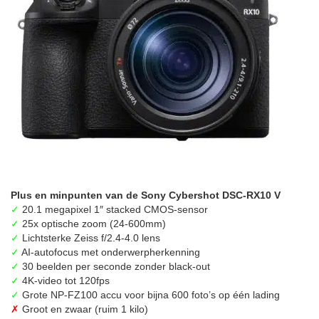
Plus en minpunten van de Sony Cybershot DSC-RX10 V
✓
20.1 megapixel 1″ stacked CMOS-sensor
✓
25x optische zoom (24-600mm)
✓
Lichtsterke Zeiss f/2.4-4.0 lens
✓
AI-autofocus met onderwerpherkenning
✓
30 beelden per seconde zonder black-out
✓
4K-video tot 120fps
✓
Grote NP-FZ100 accu voor bijna 600 foto’s op één lading
✗
Groot en zwaar (ruim 1 kilo)