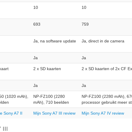
10
10
693
759
Ja, na software update
Ja, direct in de camera
Ja
Ja
kaart
2 x SD kaarten
2 x SD kaarten of 2x CF E
Ja
Ja
0 (1020 mAh),
NP-FZ100 (2280
NP-FZ100 (2280 mAh), 670
elden
mAh), 710 beelden
processor gebruikt meer s
de Sony A7 II
Mijn Sony A7 III review
Mijn Sony A7 IV review
III