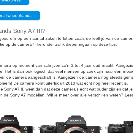
era-express
mera-tweedehands
ands Sony A7 III?
 goed om op een aantal zaken te letten zoals de leeftijd van de camer
antie op de camera? Hieronder zal ik dieper ingaan op deze tips:
mera op moment van schrijven zo’n 3 tot 4 jaar oud maakt. Aangezien 
e. Het is dan ook logisch dat veel mensen op zoek zijn naar een moo
eer de camera aangeschaft is. Aangezien de camera nog steeds gemaa
leem! De camera komt uiterlijk uit 2018 wat echt nog heel recent is.
Sony A7 II, weet dan dat deze camera’s echt wat ouder zijn en dat je hi
en de Sony A7 modellen. Wil je meer over alle verschillen weten? Le