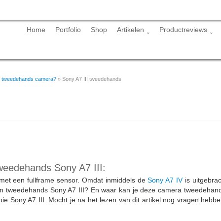
Skip
Home
Portfolio
Shop
Artikelen
Productreviews
to
content
een tweedehands camera?
»
Sony A7 III tweedehands
tweedehands Sony A7 III:
 met een fullframe sensor. Omdat inmiddels de
Sony A7 IV
is uitgebra
en tweedehands Sony A7 III? En waar kan je deze camera tweedehands k
oie Sony A7 III. Mocht je na het lezen van dit artikel nog vragen hebb