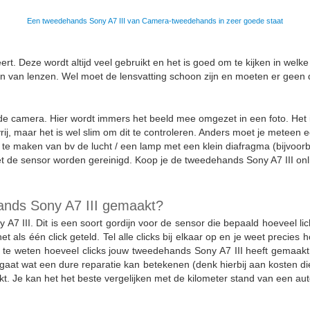
Een tweedehands Sony A7 III van Camera-tweedehands in zeer goede staat
rt. Deze wordt altijd veel gebruikt en het is goed om te kijken in welk
elen van lenzen. Wel moet de lensvatting schoon zijn en moeten er geen 
 de camera. Hier wordt immers het beeld mee omgezet in een foto. Het i
vrij, maar het is wel slim om dit te controleren. Anders moet je meteen
 te maken van bv de lucht / een lamp met een klein diafragma (bijvoorbee
n moet de sensor worden gereinigd. Koop je de tweedehands Sony A7 III 
hands Sony A7 III gemaakt?
y A7 III. Dit is een soort gordijn voor de sensor die bepaald hoeveel li
et als één click geteld. Tel alle clicks bij elkaar op en je weet preci
m te weten hoeveel clicks jouw tweedehands Sony A7 III heeft gemaakt
gaat wat een dure reparatie kan betekenen (denk hierbij aan kosten d
aakt. Je kan het het beste vergelijken met de kilometer stand van een