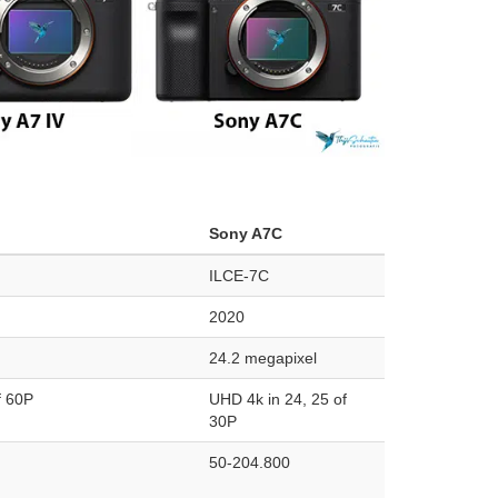
Sony A7C
ILCE-7C
2020
24.2 megapixel
f 60P
UHD 4k in 24, 25 of
30P
50-204.800