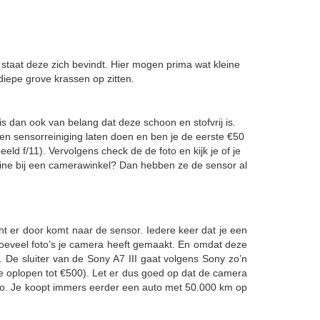
e staat deze zich bevindt. Hier mogen prima wat kleine
diepe grove krassen op zitten.
s dan ook van belang dat deze schoon en stofvrij is.
 een sensorreiniging laten doen en ben je de eerste €50
ld f/11). Vervolgens check de de foto en kijk je of je
online bij een camerawinkel? Dan hebben ze de sensor al
cht er door komt naar de sensor. Iedere keer dat je een
es hoeveel foto’s je camera heeft gemaakt. En omdat deze
. De sluiter van de Sony A7 III gaat volgens Sony zo’n
ie oplopen tot €500). Let er dus goed op dat de camera
 auto. Je koopt immers eerder een auto met 50.000 km op