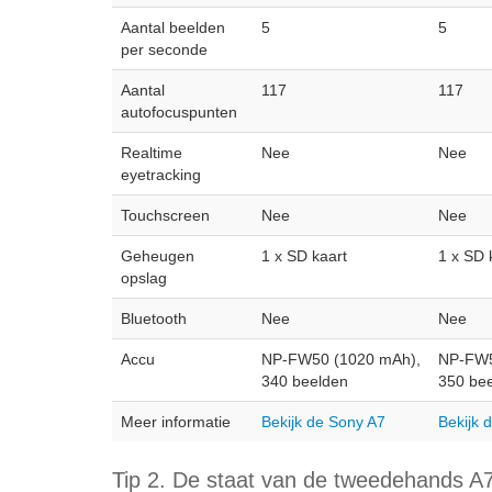
Aantal beelden
5
5
per seconde
Aantal
117
117
autofocuspunten
Realtime
Nee
Nee
eyetracking
Touchscreen
Nee
Nee
Geheugen
1 x SD kaart
1 x SD 
opslag
Bluetooth
Nee
Nee
Accu
NP-FW50 (1020 mAh),
NP-FW5
340 beelden
350 be
Meer informatie
Bekijk de Sony A7
Bekijk 
Tip 2. De staat van de tweedehands A7 