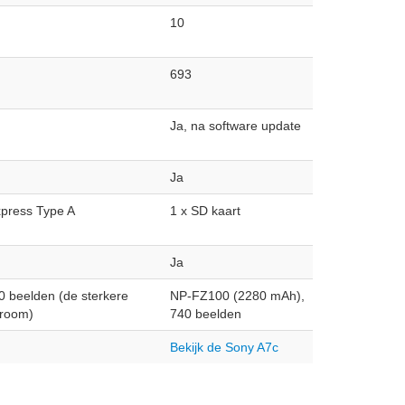
10
693
Ja, na software update
Ja
xpress Type A
1 x SD kaart
Ja
 beelden (de sterkere
NP-FZ100 (2280 mAh),
troom)
740 beelden
Bekijk de Sony A7c