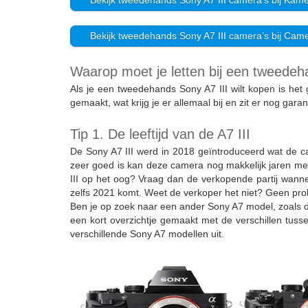
Bekijk tweedehands Sony A7 III camera’s bij Kam
Bekijk tweedehands Sony A7 III camera’s bij Ca
Waarop moet je letten bij een tweedeh
Als je een tweedehands Sony A7 III wilt kopen is het
gemaakt, wat krijg je er allemaal bij en zit er nog gar
Tip 1. De leeftijd van de A7 III
De Sony A7 III werd in 2018 geïntroduceerd wat de ca
zeer goed is kan deze camera nog makkelijk jaren me
III op het oog? Vraag dan de verkopende partij wann
zelfs 2021 komt. Weet de verkoper het niet? Geen prob
Ben je op zoek naar een ander Sony A7 model, zoals de 
een kort overzichtje gemaakt met de verschillen tuss
verschillende Sony A7 modellen uit.