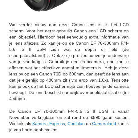
Wat verder nieuw aan deze Canon lens is, is het LCD
scherm. Voor het eerst gebruikt Canon een LCD scherm op
een objectief. Hierdoor heel eenvoudig extra informatie van
je lens aflezen. Zo kan je op de Canon EF 70-300mm F/4-
5.6 IS II USM zien wat de depth of field (de
scherpstelafstand) is. Ook zie je precies hoever je onderwerp
van je vandaag is. Gebruik je een cropcamera, dan kan je
aflezen wat het effectieve aantal millimeters is. Heb je deze
lens bv op een Canon 70D op 300mm, dan geeft de lens aan
dat je eigenlijk op 480mm zit (ivm erop van 1,6x). Tenslotte
kan je ook op het LCD schermpje zien hoeveel je de camera
beweegt. De lens beschikt namelijk over beeldstabilisatie (tot
4 stops).
De Canon EF 70-300mm F/4-5.6 IS II USM is vanaf
November verkrijgbaar en zal rond de €590 gaan kosten.
Winkels als
Kamera-Express
,
Coolblue
en
Cameraland
kan ik
je van harte aanbevelen.