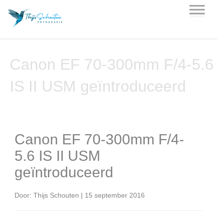
Skip
to
content
Canon EF 70-300mm F/4-5.6
IS II USM geïntroduceerd
Canon EF 70-300mm F/4-
5.6 IS II USM
geïntroduceerd
Door: Thijs Schouten | 15 september 2016