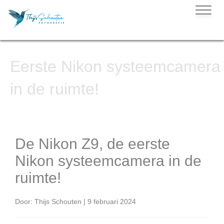
Skip
to
content
Eerste Nikon systeemcamera
in de ruimte!
De Nikon Z9, de eerste
Nikon systeemcamera in de
ruimte!
Door: Thijs Schouten | 9 februari 2024