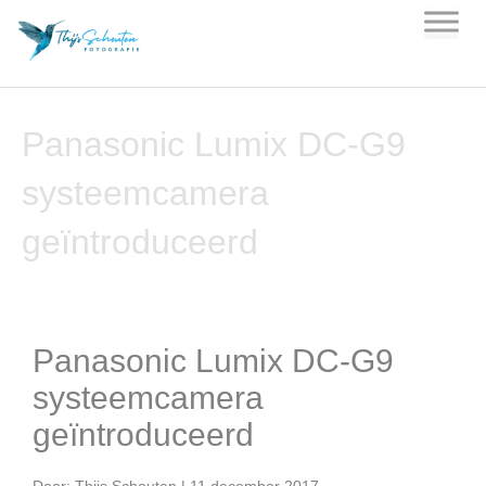
Skip
to
content
Panasonic Lumix DC-G9
systeemcamera
geïntroduceerd
Panasonic Lumix DC-G9
systeemcamera
geïntroduceerd