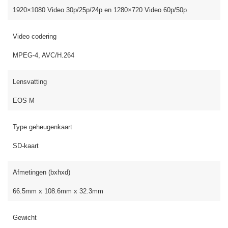
1920×1080 Video 30p/25p/24p en 1280×720 Video 60p/50p
Video codering
MPEG-4, AVC/H.264
Lensvatting
EOS M
Type geheugenkaart
SD-kaart
Afmetingen (bxhxd)
66.5mm x 108.6mm x 32.3mm
Gewicht