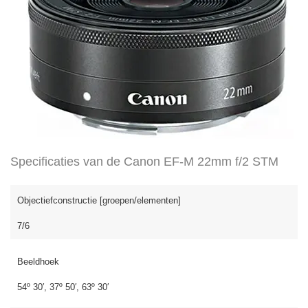
Specificaties van de Canon EF-M 22mm f/2 STM
Objectiefconstructie [groepen/elementen]
7/6
Beeldhoek
54º 30′, 37º 50′, 63º 30′