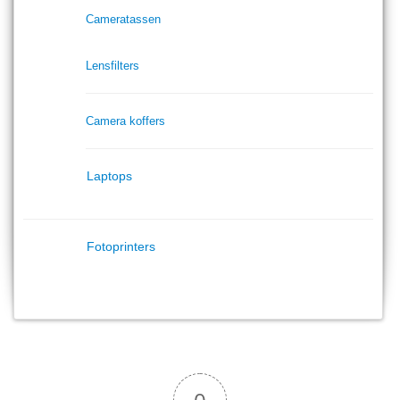
Cameratassen
Lensfilters
Camera koffers
Laptops
Fotoprinters