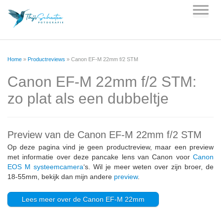
Skip
to
content
Home
»
Productreviews
»
Canon EF-M 22mm f/2 STM
Canon EF-M 22mm f/2 STM:
zo plat als een dubbeltje
Preview van de Canon EF-M 22mm f/2 STM
Op deze pagina vind je geen productreview, maar een preview
met informatie over deze pancake lens van Canon voor
Canon
EOS M systeemcamera
‘s. Wil je meer weten over zijn broer, de
18-55mm, bekijk dan mijn andere
preview
.
Lees meer over de Canon EF-M 22mm