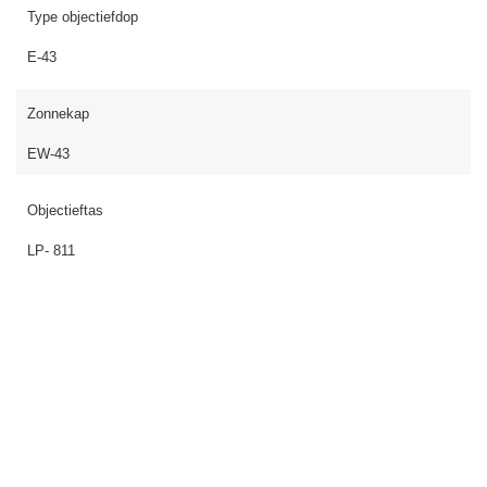
Type objectiefdop
E-43
Zonnekap
EW-43
Objectieftas
LP- 811