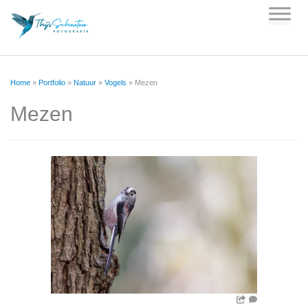
Skip
to
content
Home
»
Portfolio
»
Natuur
»
Vogels
»
Mezen
Mezen