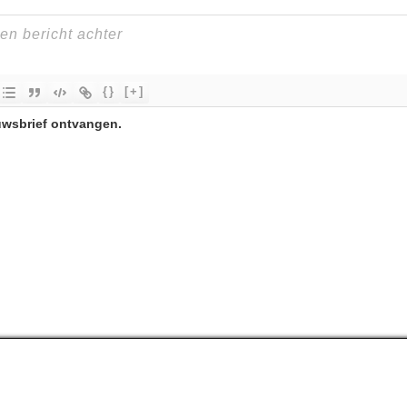
{}
[+]
uwsbrief
ontvangen.
Uitgebreide uitleg
O