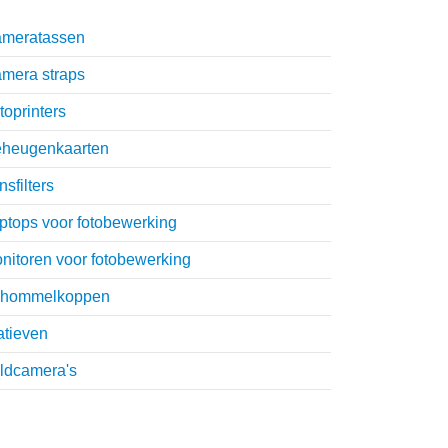
meratassen
mera straps
toprinters
heugenkaarten
nsfilters
ptops voor fotobewerking
nitoren voor fotobewerking
hommelkoppen
atieven
ldcamera's
hijs Schouten