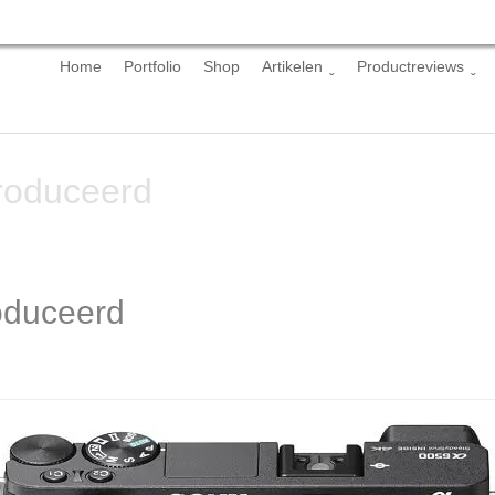
Skip
Home
Portfolio
Shop
Artikelen
Productreviews
to
content
roduceerd
oduceerd