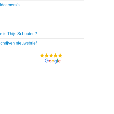
ldcamera's
hijs Schouten
e is Thijs Schouten?
schrijven nieuwsbrief
UITSTEKEND
115 recensies