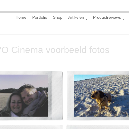
Skip
Home
Portfolio
Shop
Artikelen
Productreviews
to
content
VO Cinema voorbeeld fotos