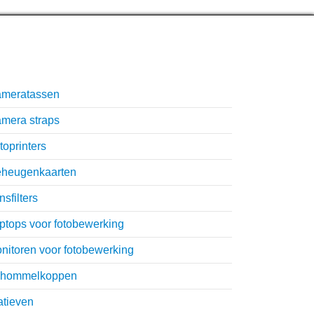
nmisbare accessoires
meratassen
mera straps
toprinters
heugenkaarten
nsfilters
ptops voor fotobewerking
nitoren voor fotobewerking
hommelkoppen
atieven