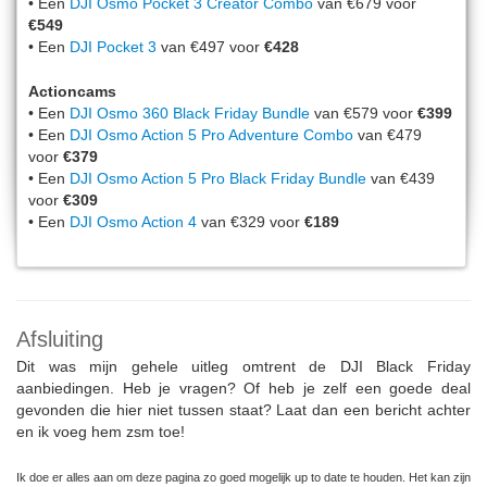
• Een
DJI Osmo Pocket 3 Creator Combo
van €679 voor
€549
• Een
DJI Pocket 3
van €497 voor
€428
Actioncams
• Een
DJI Osmo 360 Black Friday Bundle
van €579 voor
€399
• Een
DJI Osmo Action 5 Pro Adventure Combo
van €479
voor
€379
• Een
DJI Osmo Action 5 Pro Black Friday Bundle
van €439
voor
€309
• Een
DJI Osmo Action 4
van €329 voor
€189
Afsluiting
Dit was mijn gehele uitleg omtrent de DJI Black Friday
aanbiedingen. Heb je vragen? Of heb je zelf een goede deal
gevonden die hier niet tussen staat? Laat dan een bericht achter
en ik voeg hem zsm toe!
Ik doe er alles aan om deze pagina zo goed mogelijk up to date te houden. Het kan zijn