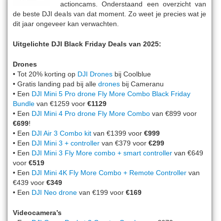
actioncams. Onderstaand een overzicht van
de beste DJI deals van dat moment. Zo weet je precies wat je
dit jaar ongeveer kan verwachten.
Uitgelichte DJI Black Friday Deals van 2025:
Drones
• Tot 20% korting op
DJI Drones
bij Coolblue
• Gratis landing pad bij alle
drones
bij Cameranu
• Een
DJI Mini 5 Pro drone Fly More Combo Black Friday
Bundle
van €1259 voor
€1129
• Een
DJI Mini 4 Pro drone Fly More Combo
van €899 voor
€699
!
• Een
DJI Air 3 Combo kit
van €1399 voor
€999
• Een
DJI Mini 3 + controller
van €379 voor
€299
• Een
DJI Mini 3 Fly More combo + smart controller
van €649
voor
€519
• Een
DJI Mini 4K Fly More Combo + Remote Controller
van
€439 voor
€349
• Een
DJI Neo drone
van €199 voor
€169
Videocamera’s