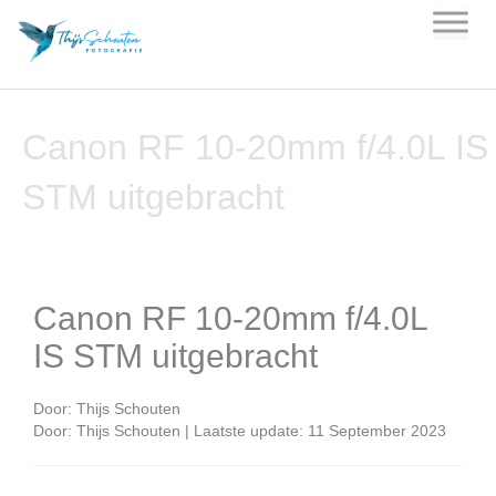
Skip
to
content
Canon RF 10-20mm f/4.0L IS
STM uitgebracht
Canon RF 10-20mm f/4.0L
IS STM uitgebracht
Door:
Thijs Schouten
Door: Thijs Schouten | Laatste update: 11 September 2023