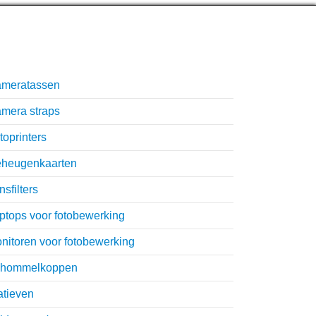
nmisbare accessoires
meratassen
mera straps
toprinters
heugenkaarten
nsfilters
ptops voor fotobewerking
nitoren voor fotobewerking
hommelkoppen
atieven