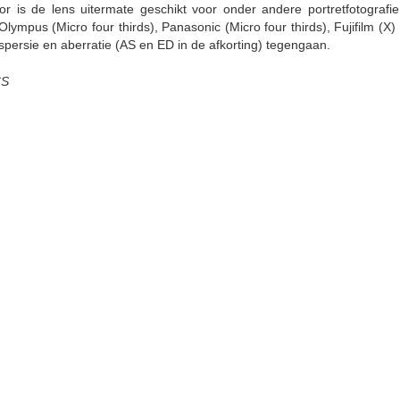
oor is de lens uitermate geschikt voor onder andere portretfotografi
lympus (Micro four thirds), Panasonic (Micro four thirds), Fujifil
persie en aberratie (AS en ED in de afkorting) tegengaan.
CS