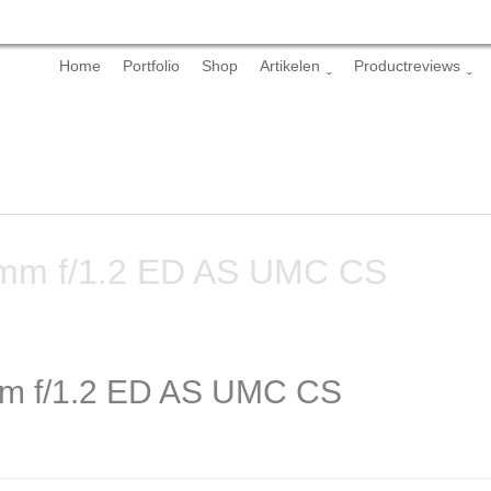
Skip
Home
Portfolio
Shop
Artikelen
Productreviews
to
content
5mm f/1.2 ED AS UMC CS
mm f/1.2 ED AS UMC CS