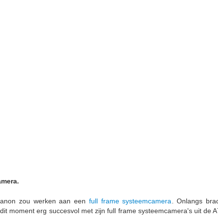
amera.
, Canon zou werken aan een
full frame systeemcamera
. Onlangs br
 moment erg succesvol met zijn full frame systeemcamera's uit de A7 l