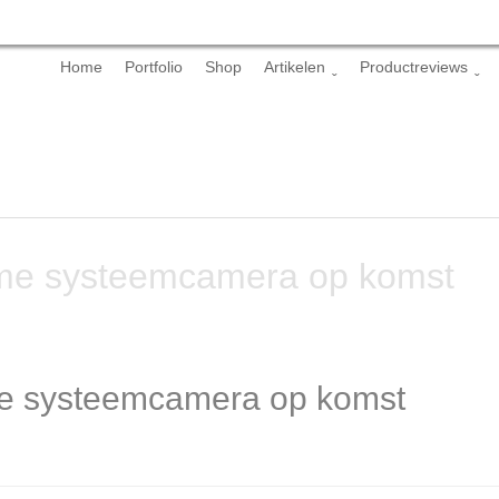
Skip
Home
Portfolio
Shop
Artikelen
Productreviews
to
content
rame systeemcamera op komst
ame systeemcamera op komst