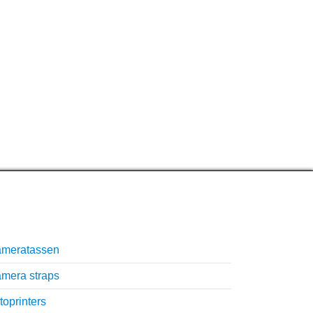
nmisbare accessoires
meratassen
mera straps
toprinters