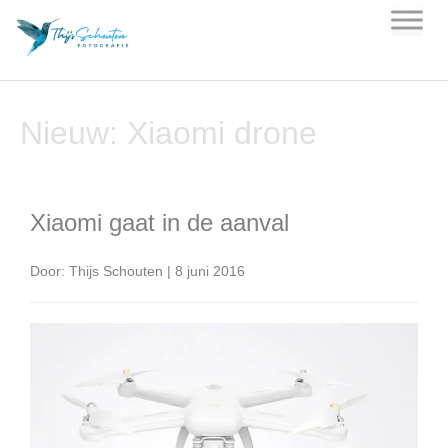
Skip
to
content
Nieuw: Xiaomi drone
Xiaomi gaat in de aanval
Door: Thijs Schouten | 8 juni 2016