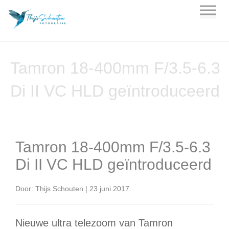
Skip
to
content
Tamron 18-400mm F/3.5-6.3
Di II VC HLD geïntroduceerd
Tamron 18-400mm F/3.5-6.3
Di II VC HLD geïntroduceerd
Door: Thijs Schouten | 23 juni 2017
Nieuwe ultra telezoom van Tamron