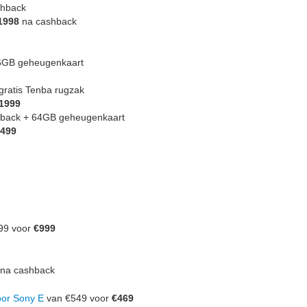
hback
1998
na cashback
56GB geheugenkaart
gratis Tenba rugzak
1999
back + 64GB geheugenkaart
499
99 voor
€999
na cashback
or Sony E
van €549 voor
€469