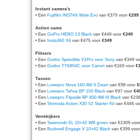
Instant camera’s
• Een
Fujifilm INSTAX Wide Evo
van €379 voor
€299
Action cams
• Een
GoPro HERO 13 Black
van €449 voor
€349
• Een
Insta360 X4
van €475 voor
€349
Flitsers
• Een
Godox Speedlite V1Pro voor Sony
van €349 v
• Een
Godox TT685IIC voor Canon
van €169 voor
€
Tassen
• Een
Lowepro Nova 160 AW II Zwart
van €98 voor
€
• Een
Lowepro Tahoe BP 150 Black
van €97 voor
€4
• Een
Lowepro Flipside BP 400 AW III Black
van €238
• Een
Shimoda Action X30 V2 Starter Kit
van €445 v
Verrekijkers
• Een
Swarovski EL 10×42 WB groen
van €2309 voo
• Een
Bushnell Engage X 10×42 Black
van €399 voo