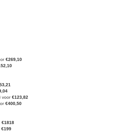
oor
€269,10
152,10
53,21
9,04
 voor
€123,82
oor
€400,50
r
€1818
r
€199