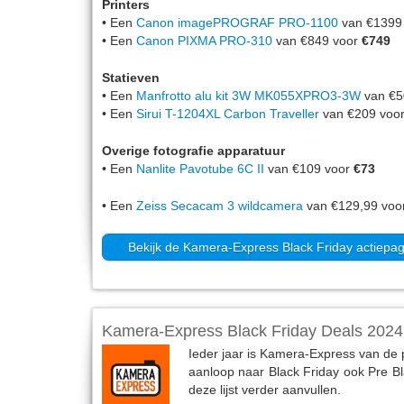
Printers
• Een
Canon imagePROGRAF PRO-1100
van €1399
• Een
Canon PIXMA PRO-310
van €849 voor
€749
Statieven
• Een
Manfrotto alu kit 3W MK055XPRO3-3W
van €5
• Een
Sirui T-1204XL Carbon Traveller
van €209 voo
Overige fotografie apparatuur
• Een
Nanlite Pavotube 6C II
van €109 voor
€73
• Een
Zeiss Secacam 3 wildcamera
van €129,99 voo
Bekijk de Kamera-Express Black Friday actiepa
Kamera-Express Black Friday Deals 2024
Ieder jaar is Kamera-Express van de p
aanloop naar Black Friday ook Pre Bl
deze lijst verder aanvullen.