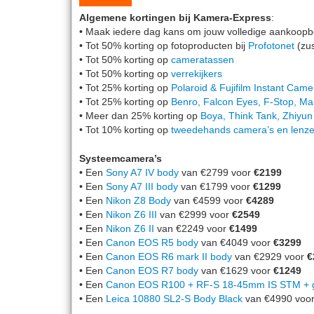
Algemene kortingen bij Kamera-Express
:
• Maak iedere dag kans om jouw volledige aankoop
• Tot 50% korting op fotoproducten bij
Profotonet
(zus
• Tot 50% korting op
cameratassen
• Tot 50% korting op
verrekijkers
• Tot 25% korting op
Polaroid & Fujifilm Instant Came
• Tot 25% korting op
Benro, Falcon Eyes, F-Stop, Ma
• Meer dan 25% korting op
Boya, Think Tank, Zhiyun
• Tot 10% korting op
tweedehands camera’s en lenz
Systeemcamera’s
• Een
Sony A7 IV body
van €2799 voor
€2199
• Een
Sony A7 III body
van €1799 voor
€1299
• Een
Nikon Z8 Body
van €4599 voor
€4289
• Een
Nikon Z6 III
van €2999 voor
€2549
• Een
Nikon Z6 II
van €2249 voor
€1499
• Een
Canon EOS R5 body
van €4049 voor
€3299
• Een
Canon EOS R6 mark II body
van €2929 voor
€
• Een
Canon EOS R7 body
van €1629 voor
€1249
• Een
Canon EOS R100 + RF-S 18-45mm IS STM + gr
• Een
Leica 10880 SL2-S Body Black
van €4990 voo