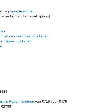
bedrag
terug te winnen
terbedrijf van Kamera-Express)
ra’s
nfrotto en veel meer producten
 en Jinbei producten
en
2329
atis Rode microfoon
van €719 voor
€479
r
€2799