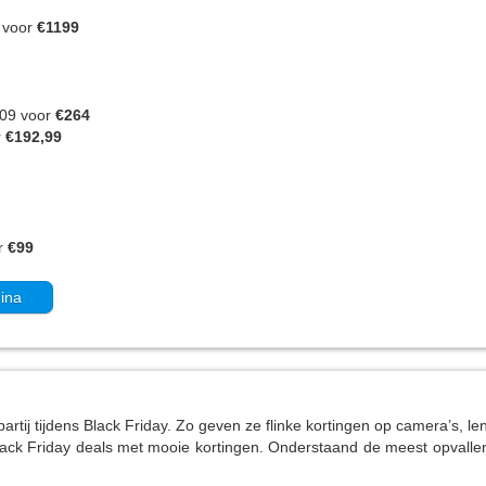
 voor
€1199
09 voor
€264
r
€192,99
r
€99
gina
artij tijdens Black Friday. Zo geven ze flinke kortingen op camera’s, l
ack Friday deals met mooie kortingen. Onderstaand de meest opvallen