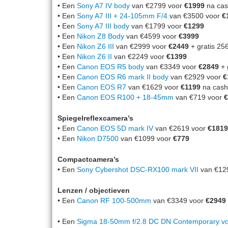
• Een
Sony A7 IV body
van €2799 voor
€1999
na cas
• Een
Sony A7 III + 24-105mm F/4
van €3500 voor
€
• Een
Sony A7 III body
van €1799 voor
€1299
• Een
Nikon Z8 Body
van €4599 voor
€3999
• Een
Nikon Z6 III
van €2999 voor
€2449
+ gratis 2
• Een
Nikon Z6 II
van €2249 voor
€1399
• Een
Canon EOS R5 body
van €3349 voor
€2849
+ 
• Een
Canon EOS R6 mark II body
van €2929 voor
€
• Een
Canon EOS R7
van €1629 voor
€1199
na cash
• Een
Canon EOS R100 + 18-45mm
van €719 voor
€
Spiegelreflexcamera’s
• Een
Canon EOS 5D mark IV
van €2619 voor
€1819
• Een
Nikon D7500
van €1099 voor
€779
Compactcamera’s
• Een
Sony Cybershot DSC-RX100 mark VII
van €12
Lenzen / objectieven
• Een
Canon RF 100-500mm
van €3349 voor
€2949
• Een
Sigma 18-50mm f/2.8 DC DN Contemporary vo